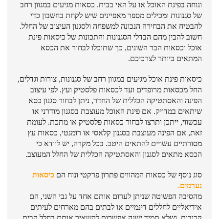
ונוחה בפינת האוכל או על האי בבית. כסאות מגיעים במגוון רחב
של סגנונות ומכילים מספר מאפיינים שיש לקחת בחשבון כדי
להבטיח את הבחירה הנכונה למשפחה ולסגנון העיצוב של החלל.
חשוב להבין מהם הבדלי הסגנונות והתכונות של כיסאות פינת
אוכל וכסאות הבר השונים, כך שתוכלו לבחור את הכסא
המתאים ביותר לצרכיכם.
כיסאות פינת אוכל מגיעים במגוון רחב של סגנונות, צורות וגדלים,
החל מכסאות מרופדים ועד לכסאות פלסטיק ועץ. לפי עיצוב
הפינה והאסתטיקה הכללית של החדר, ניתן לבחור סגנון כסא
שיתאים במדויק. אם פינת האוכל מעוצבת בסגנון מודרני או
עכשווי, ייתכן ותרצו לבחור כסאות פלסטיק או מתכת. לעומת
זאת, אם הפינה מעוצבת בסגנון קלאסי או רומנטי, כסאות עץ
מסורתיים עשויים להתאים היטב. בכל מקרה, יש לוודא כי
הכסא מתאים לסגנון והאסתטיקה הכללית של החלל המעוצב.
סוג נוסף של כסאות המהווים פתרון פרקטי ונוח הם
כיסאות
נערמים
.
מהסיבה הפשוטה שניתן לערום אותם אחד על גבי השני, הם
אידיאליים לחללים דינמיים או לבתים בהם מארחים לעיתים
קרובות, ושלא תמיד ישנה אפשרות להשאיר אותם בחלל הבית