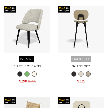
Best Seller
FIXED PRICE
כסא בר טאי
כסא פינת אוכל טד
₪
290
₪
395
₪
335