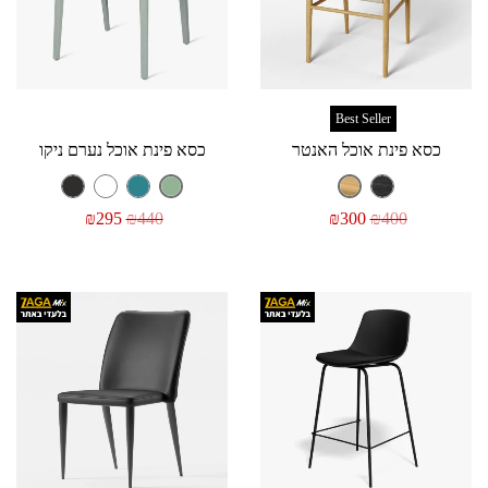
Best Seller
כסא פינת אוכל האנטר
כסא פינת אוכל נערם ניקו
₪
295
₪
440
₪
300
₪
400