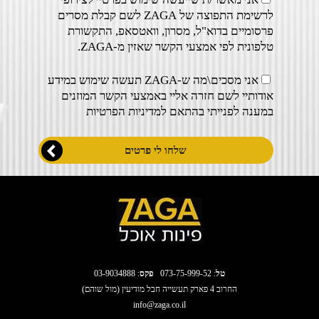
לרשימת התפוצה של ZAGA לשם קבלת מסרים
פרסומיים בדוא"ל, מסרון, וואטסאפ, התקשורת
טלפונית לפי אמצעי הקשר שאזין מ-ZAGA.
אני מסכים\מה ש-ZAGA תעשה שימוש במידע
אודותיי לשם חזרה אליי באמצעי הקשר המוזנים
במענה לפנייתי בהתאם ל
מדיניות הפרטיות
טל
:
073-75-999-52
פקס
: 03-9034888
החרוב 4 פארק תעשייה חבל מודיעין (מול שוהם)
info@zaga.co.il