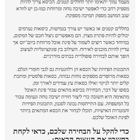
מעמד נמוך יתאימו יותר לחללים קטנים. הכיסא צריך להיות
מספיק רחב כדי לאפשר ישיבה נוחה ומרווחת כמו-כן יש לוודא
שגב המושב מספק תמיכה מספקת.
בחללים קטנים או כאשר יש צורך בגמישות, כיסאות נערמים
יכולים להיות פתרון מצוין. הם מאפשרים ניצול חכם של המקום,
במיוחד כאשר רוצים לשמור על פינת אוכל מרווחת ביום־יום אך
עדיין להיות מוכנים לאירוח. השילוב בין פונקציונליות לעיצוב
הופך אותם לבחירה פופולרית בבתים מודרניים.
התכונות הפיזיות של הכסא הן רלוונטיות גם לגבי חומרי הגלם.
כסאות מרופדים מספקים נוחות גבוהה, כסאות פלסטיק ומתכת
קלים יותר לניקוי ואילו כסאות עץ עמידים לאורך זמן.
בסופו של דבר, הבחירה בכיסא מתאים עבור פינת האוכל
מתאימה היא חשובה כדי ליצור חווית ישיבה נוחה ונעימה עבור
כל המשפחה. עם התייחסות נכונה לסגנון, התכונות הפיזיות
והמטרות האישיות, תוכלו לבחור את הכסא המתאים ביותר
לפינת האוכל שלכם.
כדי להקל על הבחירה שלכם, כדאי לקחת
בחשבון את העצות הבאות: