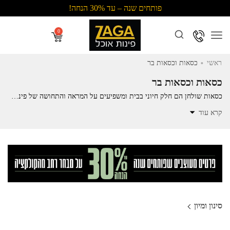
פותחים שנה – עד 30% הנחה!
Menu
.
ראשי
כסאות וכסאות בר
כסאות וכסאות בר
כסאות שולחן הם חלק חיוני בבית ומשפיעים על המראה והתחושה של פינת האוכל. כסאות פלסטיק מודרניים עם רגלי מתכת הם אופציה מצוינת למראה מינימליסטי. הם קלים לניקוי, עמידים ויכולים להשלים כל עיצוב. ניתן לשלב ביניהם וליצור מראה ייחודי ואקלקטי. בחירת כיסא מתאים חשובה להעניק מראה עכשווי או מסורתי לפינת האוכל שלכם. קחו את הזמן לבחירה המתאימה לסגנון האישי שלכם.
קרא עוד
סינון ומיון