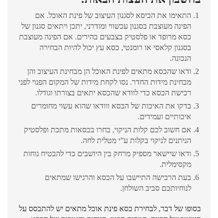
התאימו את הכיסא לסגנון העיצוב של פינת האוכל. אם
הפינה מעוצבת בסגנון עכשווי ומודרני, יתכן ויתאים סגנון של
כסא מרופד או פלסטיק בצבעים בהירים. אם הפינה מעוצבת
בסגנון קלאסי או רומנטי, כסא עץ יכול להיות הבחירה
הנכונה.
ודאו שהכסא מתאים לפינת האוכל הן מבחינת העיצוב והן
מבחינת מידות החדר. נסו לקחת מידות של המקום הפנוי לפני
רכישת הכסא כדי לוודא שהכסא יתאים בצורתו וגודלו.
בדקו את האיכות של הכסא ווודאו שהוא עשוי מחומרים
איכותיים ועמידים.
אם חשוב לכם קלות הניקוי, בחרו בכסאות מתכת ופלסטיק
הניתנים לניקוי בקלות ע”י מטלית לחה.
ודאו שיישאר מספיק מרחק בין היושבים כדי להבטיח נוחות
מקסימלית.
בעת הרכישה התיישבו על הכסא והרגישו שמתאים
לנוחיותכם סביב השולחן.
בסופו של דבר, לבחירת כסא פינת אוכל מתאים יש להתבסס על