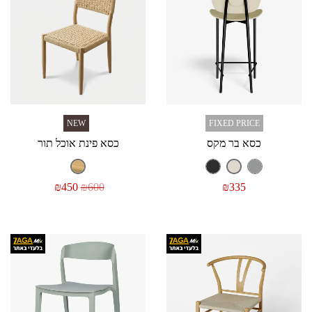
NEW
FIXED PRICE
כסא בר מקס
כסא פינת אוכל תור
₪
450
₪
600
₪
335