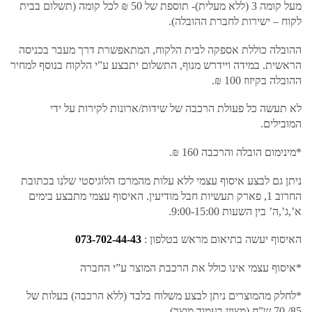
מעל קומה 3 (ללא מעלית)- תוספת של 50 ₪ לכל קומה (תשלום בבית
לקוח – ישירות לחברת ההובלה).
ההובלה כוללת אספקה לבית הלקוח, המתאפשרת דרך מעבר בכניסה
הראשית. במידה ויידרש מנוף, התשלום יתבצע ע”י הלקוח בנוסף למחיר
ההובלה בקיזוז 100 ₪.
לא תעשה כל פעולת הרכבה של שידות/ארונות לקירות על ידי
המובילים.
*מינימום הובלה והרכבה 160 ₪.
ניתן גם לבצע איסוף עצמי ללא עלות מהמרכז הלוגיסטי שלנו בכתובת
החרוב 1, פארק תעשיות חבל מודיעין. האיסוף עצמי מתבצע בימים
א’,ג’,ה’ בין השעות 9:00-15:00.
האיסוף יעשה בתיאום מראש בטלפון :
073-702-44-43
*איסוף עצמי אינו כולל את הרכבת המוצר ע”י החברה
*לחלק מהמוצרים ניתן לבצע משלוח בלבד (ללא הרכבה) בעלות של
85/ 70 ש”ח (מצוין בעמוד מוצר)