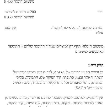
מינימום הובלה 450 ₪
ערד
200 ₪ תוספת להובלה.
מינימום הובלה 350 ₪
הערבה התיכונה / חבל אילות / תמר /
אין הגעה
אילת
מינימום הובלה- תקף רק למוצרים שמחיר ההובלה שלהם + התוספת
לא מגיעים למינימום
קניין רוחני
כל זכויות הקניין הרוחני של ZAGA, לרבות בגין עיצובו הגרפי של
האתר, האתר עצמו, כתובתו, קוד המקור שלו, התמונות, בסיסי
הנתונים, פרטי המוצרים וכל פרט הקשור בהפעלתו, הינם רכושה
הבלעדי של ZAGA.
אין להעתיק, לפרסם, להפיץ, לשכפל, לתרגם או לשווק מידע כלשהו מן
האתר (לרבות תמונות , טקסט, סימני מסחר, שם המותג, קוד המקור,