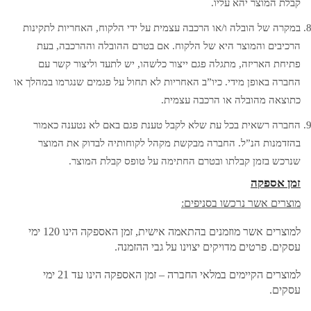
קבלת המוצר יהא עליו.
במקרה של הובלה ו/או הרכבה עצמית על ידי הלקוח, האחריות לתקינות
הרכיבים והמוצר היא של הלקוח. אם בטרם ההובלה וההרכבה, בעת
פתיחת האריזה, מתגלה פגם ייצור כלשהו, יש לתעד וליצור קשר עם
החברה באופן מידי. כיו”ב האחריות לא תחול על פגמים שנגרמו במהלך או
כתוצאה מהובלה או הרכבה עצמית.
החברה רשאית בכל עת שלא לקבל טענת פגם באם לא נטענה כאמור
בהזדמנות הנ”ל. החברה מבקשת מקהל לקוחותיה לבדוק את המוצר
שנרכש בזמן קבלתו ובטרם החתימה על טופס קבלת המוצר.
זמן אספקה
מוצרים אשר נרכשו בסניפים:
למוצרים אשר מוזמנים בהתאמה אישית, זמן האספקה הינו 120 ימי
עסקים. פרטים מדויקים יצוינו על גבי ההזמנה.
למוצרים הקיימים במלאי החברה – זמן האספקה הינו עד 21 ימי
עסקים.