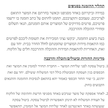
תהליך ההזמנה בסניפים
במידה וביקרתם באחד מסניפנו וכאשר בחרתם את המוצר התואם
לצרכיכם, טעמכם ותקציבכם, תוזמנו לחתום על כתב הזמנה בו ירשמו
פרטיכם, פרטים מדויקים של המוצרים אותם הזמנתם, תנאי תשלום
ומחירי ההובלה וההרכבה.
בעת ביצוע ההזמנה, יבקשו נציגי המכירות את תשומת ליבכם לפרטים
כמו התאמת מידות המוצרים שהזמנתם לחלל החדר בבית. יחד עם
זאת, האחריות להתאמת המידות וההובלה וההרכבה חלים על הלקוח.
מדיניות החזרות וביטולים/הובלה והרכבה
ביטול עסקה לפני שליחת המוצר – החברה תחזיר למזמין את המוצר ואת
הכספים בגין העסקה המבוטלת כולל דמי המשלוח ששילם. יחד עם זאת
יודגש, כי שווי החזר הכספי כאמור יהא בהתאם לנסיבות ההזמנה והתנאים
הקבועים בחוק.
לאחר אספקה של מוצר שנרכש באחד מסניפי הרשת וחתימה של הלקוח
על תעודת המשלוח לא תינתן האפשרות לביטול עסקה. ביטול עסקה
שנעשתה באתר האינטרנט לאחר שליחת המוצר אל המזמין, תתאפשר