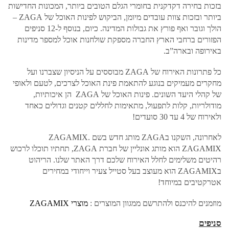
בזכות בחירה דקדקנית בחומרי הגלם הטובים ביותר, המכונות החדישות
ביותר ובזכות צוות עובדים מיומן, הביקוש לפינות האוכל של ZAGA –
הולך וגובר ואף פורץ את גבולות המדינה. כיום, בנוסף ל-12 סניפים
הפזורים ברחבי הארץ החברה מספקת שולחנות אוכל למספר מדינות
באירופה ובארה”ב.
כל פתרונות האירוח של ZAGA מבוססים על הניסיון שצברנו ועל
מחקרים מעמיקים בנוגע להתאמת פינת האוכל לצרכים, לטעם ולאופי
של קהלי היעד השונים. פינות האוכל של ZAGA הן איכותיות,
מודולריות, קלות לתפעול, מתאימות לחללים קטנים וגדולים כאחד
ולאירוח של 4 עד 30 סועדים!
לאחרונה, השקנו בZAGA מותג חדש בשם ZAGAMIX.
ZAGAMIX הוא מותג אונליין של חברת ZAGA, תחתיו תוכלו לרכוש
רהיטים משלימים לחלל האירוח שלכם דרך האתר שלנו. הריהוט
בZAGAMIX הוא מעוצב בעל סטייל צעיר וייחודי במחירים
אטרקטיבים במיוחד!
מוזמנים להיכנס ולהתרשם ממגוון המוצרים :
מוצרי ZAGAMIX
סניפים