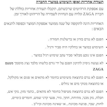
תעודת אחריות ואופן השימוש במוצרי החברה
עם אספקת הרהיטים שרכשתם, תקבלו תעודת אחריות כוללת של
חברת ZAGA וגלויה עם הנחיות לשמירה על הריהוט לאורך זמן.
האחריות הינה לתקופה של שנה ממועד אספקת המוצר וכפופה לתנאים
הבאים :
הפגם לא נגרם בזדון או ברשלנות חמורה .
השימוש במוצר או בחלקיו היה סביר ורגיל .
הפגם אינו נובע מבלאי סביר עקב שימוש רגיל במוצר .
לא נעשה ניסיון לתיקון הפגם על ידי גורם כלשהו מלבד נציג מוסמך
מטעם
ZAGA
הפגם לא נגרם כתוצאה משימוש בחומר לא מתאים או פגום או מקולקל,
או כתוצאה מנזקי מים או נוזלים .
הפגם לא נגרם כתוצאה מטיפול בחומר לא מתאים , כתמי מזון, נזקי אש,
חבלה, נזק מכני, מתיחה, חתך, גזיר, פגעי קרני שמש, חומרים כימיים,
לחות, שבר, פגיעה מכוונת , או שאינה מכוונת וכיו”ב .