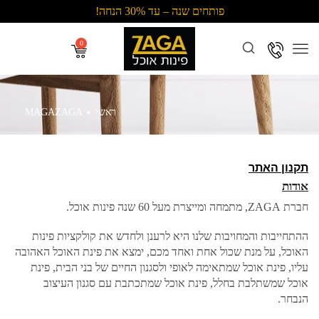
פותחים שנה – עד 30% הנחה!
Menu
.
ראשי
MAGAZAGA
תקנון האתר
אודות
חברת ZAGA, מתמחה ומייצרת מעל 60 שנה פינות אוכל.
ההתחייבות והמחויבות שלנו היא לרענן ולחדש את קולקציות פינות
האוכל, על מנת שכול אחת ואחד מכם, ימצא את פינת האוכל האהובה
עליו, פינת אוכל שמתאימה לאופי ולסגנון החיים של בני הבית, פינת
אוכל שמשתלבת בחלל, פינת אוכל שמתכתבת עם סגנון העיצוב
הנבחר.