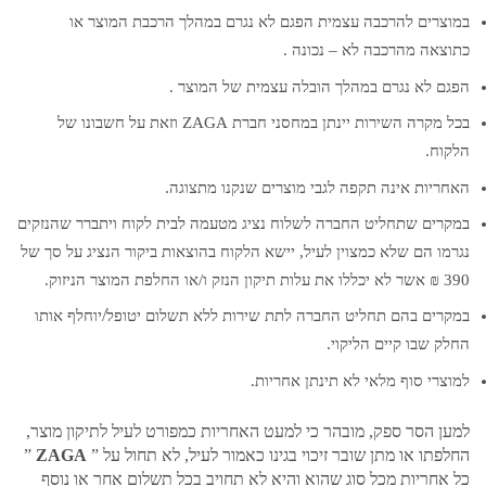
במוצרים להרכבה עצמית הפגם לא נגרם במהלך הרכבת המוצר או
כתוצאה מהרכבה לא – נכונה .
הפגם לא נגרם במהלך הובלה עצמית של המוצר .
בכל מקרה השירות יינתן במחסני חברת ZAGA וזאת על חשבונו של
הלקוח.
האחריות אינה תקפה לגבי מוצרים שנקנו מתצוגה.
במקרים שתחליט החברה לשלוח נציג מטעמה לבית לקוח ויתברר שהנזקים
נגרמו הם שלא כמצוין לעיל, יישא הלקוח בהוצאות ביקור הנציג על סך של
390 ₪ אשר לא יכללו את עלות תיקון הנזק ו/או החלפת המוצר הניזוק.
במקרים בהם תחליט החברה לתת שירות ללא תשלום יטופל/יוחלף אותו
החלק שבו קיים הליקוי.
למוצרי סוף מלאי לא תינתן אחריות.
למען הסר ספק, מובהר כי למעט האחריות כמפורט לעיל לתיקון מוצר,
החלפתו או מתן שובר זיכוי בגינו כאמור לעיל, לא תחול על ”
ZAGA
”
כל אחריות מכל סוג שהוא והיא לא תחויב בכל תשלום אחר או נוסף