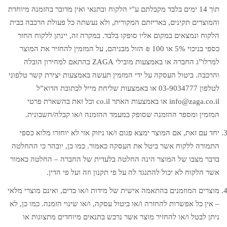
תוך 14 ימים בלבד מקבלתם ע”י הלקוח ובתנאי ואין מדובר בהזמנה מיוחדת
והמוצרים תקינים, באריזתם המקורית, ולא נעשתה כל פעולת הרכבה בבית
הלקוח ונמצאים במקום אליו סופקו בלבד. במקרה זה, יינתן ללקוח החזר
כספי בניכוי 5% או 100 ₪ הזול מבניהם, על המזמין להחזיר את המוצר
למרלו”ג החברה או באמצעות מובילי ZAGA בהתאם למחירון הובלה
והרכבה. ביטול העסקה על ידי המזמין תעשה באמצעות יצירת קשר טלפוני
לטלפון 03-9034777 או באמצעות שליחת מייל לכתובת הדוא”ל
info@zaga.co.il או באמצעות האתר co.il וכל זאת בהשארת פרטי
המזמין ומספר ההזמנה שסופק במעמד ההזמנה ו/או קבלה/חשבונית.
יחד עם זאת, אם המוצר ימצא פגום ו/או ניזוק אזי לא יוחזרו מלוא כספי
התמורה ללקוח אשר ביטל את העסקה כאמור. כמו כן, יובהר כי ההחלטה
בדבר מצבו של המוצר הינה החלטה בלעדית של החברה – החלטה כאמור
אשר הלקוח לא יכול להתנגד לה על פי תקנון וזה ועל פי הדין.
מוצרים המוזמנים בהתאמה אישית של מידות ו/או בדים, ואינם מוצרי מלאי
– אין כל אפשרות להחזרה ו/או ביטול עסקה, ו/או שינוי הזמנה. כמו כן, לא
ניתן לבטל ו/או להחזיר מוצר אשר נרכש בתנאים מיוחדים מתצוגות או