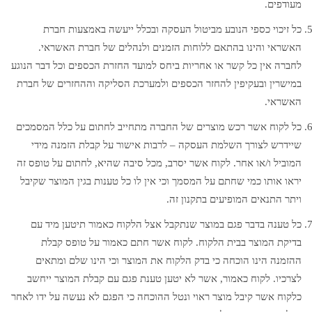
מעודפים.
כל זיכוי כספי הנובע מביטול העסקה ובכלל ייעשה באמצעות חברת
האשראי והינו בהתאם ללוחות הזמנים ולנהלים של חברת האשראי.
לחברה אין כל קשר או אחריות ביחס למועד החזרת הכספים וכל דבר הנוגע
במישרין ובעקיפין להחזר הכספים ולמערכת הסליקה וההחזרים של חברת
האשראי.
כל לקוח אשר רכש מוצרים של החברה מתחייב לחתום על כלל המסמכים
שיידרש לצורך השלמת העסקה – לרבות אישור על קבלת הזמנה מידי
המוביל ו/או אחר. לקוח אשר יסרב, מכל סיבה שהיא, לחתום על טופס זה
יראו אותו כמי שחתם על המסמך וכי אין לו כל טענות בגין המוצר שקיבל
ויתר התנאים המופיעים בתקנון זה.
כל טענה בדבר פגם במוצר שנתקבל אצל הלקוח כאמור תיטען מיד עם
בדיקת המוצר בבית הלקוח. לקוח אשר חתם כאמור על טופס קבלת
ההזמנה הינו הוכחה כי בדק הלקוח את המוצר וכי הינו שלם ומתאים
לצרכיו. לקוח כאמור, אשר לא יטען טענת פגם עם קבלת המוצר ייחשב
כלקוח אשר קיבל מוצר ראוי ונטל ההוכחה כי הפגם לא נעשה על ידו לאחר