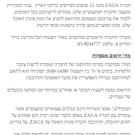
חברת ZAGA מונה 12 סניפים הפרוסים ברחבי הארץ . נציגי המכירות
ומעצבי החברה המקצועיים שלנו, עומדים לרשותכם בכל הסניפים,
ללמוד את צורככם וטעמכם ובהתאם להציע את מגוון פינות האוכל
שלנו. מגוון המוצרים מוצג פיזית בתצוגות סניפי הרשת.
משרדי החברה הראשיים ממוקמים באזור תעשיה חבל מודיעין ברח’
החרוב 4, טלפון: 03-9034777.
מח’ תיאום אספקות
המח’ ממוקמת במרכז הלוגיסטי של החברה ועומדת לרשות ציבור
הלקוחות, בימים א’-ה’ בין השעות 9:00-14:00, תפקידה הוא לתאם
לנוחיותכם ובמידה האפשרית את מועד האספקה וההרכבה.
התיאום נעשה לשעות הבוקר או אחה”צ במרווחי זמן המתנה מקובלים
של שעתיים.
המובילים / אנשי השירות הינם קבלנים עצמאיים ומקצועיים אשר
עובדים עם חברת ZAGA באופן בלעדי שנים רבות והם אמונים על
תחום ההובלה, ההרכבה והכרת פינות האוכל של ZAGA, על בוריים.
במידה ותרצו לפנות פינות אוכל ישנות מהבית, יש לתאם מולם את