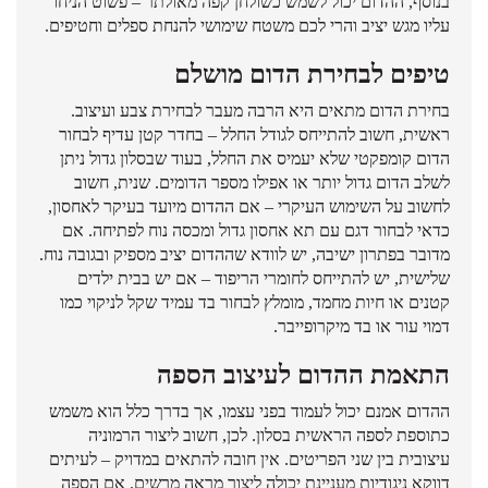
בנוסף, ההדום יכול לשמש כשולחן קפה מאולתר – פשוט הניחו
עליו מגש יציב והרי לכם משטח שימושי להנחת ספלים וחטיפים.
טיפים לבחירת הדום מושלם
בחירת הדום מתאים היא הרבה מעבר לבחירת צבע ועיצוב.
ראשית, חשוב להתייחס לגודל החלל – בחדר קטן עדיף לבחור
הדום קומפקטי שלא יעמיס את החלל, בעוד שבסלון גדול ניתן
לשלב הדום גדול יותר או אפילו מספר הדומים. שנית, חשוב
לחשוב על השימוש העיקרי – אם ההדום מיועד בעיקר לאחסון,
כדאי לבחור דגם עם תא אחסון גדול ומכסה נוח לפתיחה. אם
מדובר בפתרון ישיבה, יש לוודא שההדום יציב מספיק ובגובה נוח.
שלישית, יש להתייחס לחומרי הריפוד – אם יש בבית ילדים
קטנים או חיות מחמד, מומלץ לבחור בד עמיד שקל לניקוי כמו
דמוי עור או בד מיקרופייבר.
התאמת ההדום לעיצוב הספה
ההדום אמנם יכול לעמוד בפני עצמו, אך בדרך כלל הוא משמש
כתוספת לספה הראשית בסלון. לכן, חשוב ליצור הרמוניה
עיצובית בין שני הפריטים. אין חובה להתאים במדויק – לעיתים
דווקא ניגודיות מעניינת יכולה ליצור מראה מרשים. אם הספה