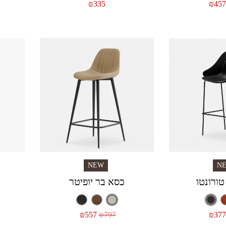
₪
335
₪
457
NEW
N
טורונטו
כסא בר יופיטר
₪
557
₪
797
₪
377