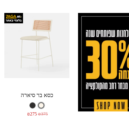
כסא בר סיארה
₪
275
₪
375