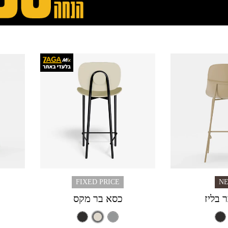
FIXED PRICE
N
 בליז
כסא בר מקס