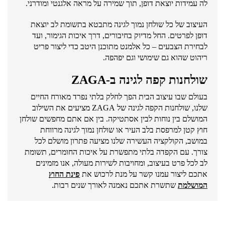
לה עמידות יוצאת דופן, תוך שמירה על מראה אלגנטי ומודרני.
העיצוב של כל שולחן נמוך לגינה מתבטא בתשומת לב יוצאת
דופן לפרטים. החל מדיוק בחיבורים, דרך איכות הגימור, ועד
לבחירת הצבעים – כל אלמנט מתוכנן היטב כדי ליצור פריט
ריהוט שהוא גם שימושי וגם יפהפה.
שולחנות קפה לגינה ב-ZAGA
בעולם שבו עיצוב הבית הפך לחלק בלתי נפרד מאורח החיים
שלנו, שולחנות הקפה לגינה של ZAGA מציעים את השילוב
המושלם בין נוחות לבין אסתטיקה. בין אם אתם מחפשים שולחן
חוץ קטן למרפסת בלב העיר או שולחן נמוך לגינה מרווחת
במושב, הקולקציה העשירה שלנו מציעה פתרון מושלם לכל
צורך. עם הקפדה בלתי מתפשרת על איכות החומרים, תשומת
לב לכל פרט בעיצוב, ומחויבות לשירות מעולה, אנו מזמינים
אתכם ליצור עמנו קשר על מנת לרכוש את
פינת החוץ
המושלמת
שתשרת אתכם נאמנה לאורך שנים רבות.