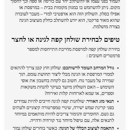
לעמוד בפני עצמו או להשתלב יחד עם כורסה או ספה וכך לחסוך
מקום. ניתן להשתמש בו במגוון מקומות בבית – במרפסת או
אפילו בסלון. השולחן הזה הוא אדפטיבי למדי – מעבר לעובדה
שהוא מאוד פרקטי, הוא יודע להשתלב כחלק מעיצוב הגינה
בצורה מושלמת.
טיפים לבחירת שולחן קפה לגינה או לחצר
בחירת שולחן קפה למרפסת מחייבת התייחסות למספר
פרמטרים חשובים :
גודל המרחב העומד לרשותכם
: שולחן חוץ קטן צריך להתאים
לממדי המרפסת או הגינה מבלי ליצור תחושת עומס, תוך
שמירה על מעבר נוח. חשוב גם לקחת בחשבון את אופי
השימוש – האם השולחן מיועד בעיקר להנחת משקאות
וספרים, או שמא לארוחות קלות ואירוח?
תנאי מזג האוויר
: שולחנות קפה לגינה חייבים להיות עמידים
בפני קרינת שמש ישירה, שינויי טמפרטורה קיצוניים ולעתים
גם גשם. החומרים והגימור צריכים להיות מותאמים במיוחד
לתנאים אלה, עם טיפול מיוחד נגד קורוזיה ודהייה.
התאמה לעיצוב הכללי של הגינה
: כאשר בוחרים שולחן נמוך