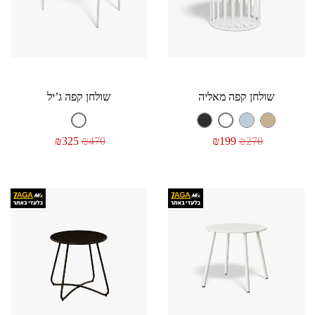
שולחן קפה מאליה
שולחן קפה ג’יל
₪
325
₪
470
₪
199
₪
270