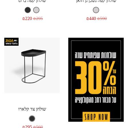
שולחן קפה נשכן גן חואן
שולחן קפה ברונו
₪
220
₪
295
₪
440
₪
590
שולחן צד קלארו
₪
295
₪
560