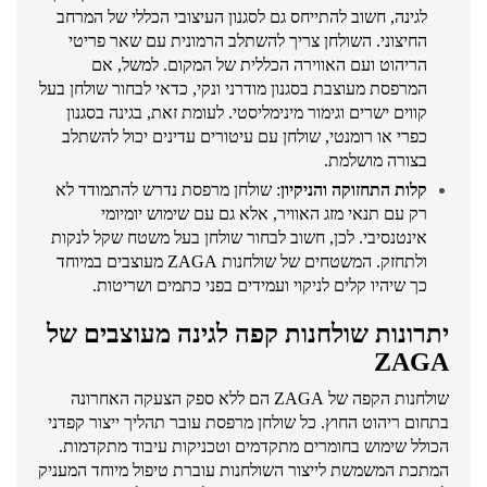
לגינה, חשוב להתייחס גם לסגנון העיצובי הכללי של המרחב
החיצוני. השולחן צריך להשתלב הרמונית עם שאר פריטי
הריהוט ועם האווירה הכללית של המקום. למשל, אם
המרפסת מעוצבת בסגנון מודרני ונקי, כדאי לבחור שולחן בעל
קווים ישרים וגימור מינימליסטי. לעומת זאת, בגינה בסגנון
כפרי או רומנטי, שולחן עם עיטורים עדינים יכול להשתלב
בצורה מושלמת.
קלות התחזוקה והניקיון
: שולחן מרפסת נדרש להתמודד לא
רק עם תנאי מזג האוויר, אלא גם עם שימוש יומיומי
אינטנסיבי. לכן, חשוב לבחור שולחן בעל משטח שקל לנקות
ולתחזק. המשטחים של שולחנות ZAGA מעוצבים במיוחד
כך שיהיו קלים לניקוי ועמידים בפני כתמים ושריטות.
יתרונות שולחנות קפה לגינה מעוצבים של
ZAGA
שולחנות הקפה של ZAGA הם ללא ספק הצעקה האחרונה
בתחום ריהוט החוץ. כל שולחן מרפסת עובר תהליך ייצור קפדני
הכולל שימוש בחומרים מתקדמים וטכניקות עיבוד מתקדמות.
המתכת המשמשת לייצור השולחנות עוברת טיפול מיוחד המעניק