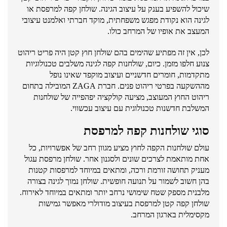
שיכול להשפיע בענק על עיצוב הגינה. שולחן קפה למרפסת או
לגינה הוא נקודת מפגש משפחתית, מוקד חברתי ואלמנט עיצובי
המעצב את אופיו של המרחב כולו.
לכן, אין זה מפתיע שהימים בהם שולחן חוץ קטן היה פריט ריהוט
צנוע חלפו מזמן. כיום, שולחנות קפה לגינה משלבים טכנולוגיות
מתקדמות, חומרים חדשניים ועיצוב מוקפד שאינו נופל
מההשקעה בפרטי ריהוט פנים. חברת ZAGA המובילה בתחום
ריהוט החוץ המעוצב, מציעה קולקציה יפהפייה של שולחנות
המשלבת חדשנות טכנולוגית עם עיצוב עכשווי.
סוגי שולחנות קפה למרפסת
עולם שולחנות הקפה לחוץ מציע מגוון רחב של אפשרויות, כל
אחת מותאמת לצרכים שונים ולסגנון אחר. שולחן מרפסת עגול
מעניק תחושה זורמת ורכה, ומתאים במיוחד למרפסות קטנות
בהן חשוב לשמור על תנועה חופשית. שולחן נמוך לגינה בצורה
מלבנית מספק שטח שימושי נרחב יותר ומתאים במיוחד לאירוח.
שולחן קפה קטן למרפסת בעיצוב מודולרי מאפשר גמישות
מקסימלית בארגון המרחב.