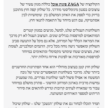
הקולקציה של
ZAGA פינות אוכל
כוללת מגוון עשיר של
עיצובים בסגנון מינימליסטי מודרני. כל שולחן קפה חוץ מתוכנן
בדיוק כדי לספק את האיזון המושלם בין שימושיות לבין
אסתטיקה, עם דגש מיוחד על התאמה לתנאי חוץ.
השולחנות העגולים שלנו, למשל, מגיעים במגוון קטרים
המותאמים למרפסות בגדלים שונים. העיצוב העגול לא רק מרכך
את המראה הכללי של המרחב, אלא גם מקל על התנועה סביב
השולחן ומאפשר גישה נוחה מכל כיוון. הדגמים המלבניים, לעומת
זאת, מציעים שטח שימושי מקסימלי ומתאימים במיוחד
למרפסות מאורכות או לפינות אירוח גדולות יותר.
שולחן חוץ קטן בעיצוב מודולרי הוא אחד הפתרונות החדשניים
ביותר שלנו. מדובר בשולחנות המאפשרים שינוי של גובה
המשטח או אפילו פיצול לשני שולחנות נפרדים, מה שמעניק
גמישות מרבית בארגון המרחב החיצוני – פתרון מושלם במיוחד
עבור מי שמארח לעתים קרובות ונדרש להתאים את סידור
הריהוט למספר האורחים המשתנה.
תמיד תוכלו לבחור גם את שולחן ‘הנשכן’ שלנו – שולחן שיכול