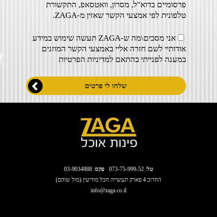
פרסומיים בדוא"ל, מסרון, וואטסאפ, התקשורת
טלפונית לפי אמצעי הקשר שאזין מ-ZAGA.
אני מסכים\מה ש-ZAGA תעשה שימוש במידע
אודותיי לשם חזרה אליי באמצעי הקשר המוזנים
במענה לפנייתי בהתאם ל
מדיניות הפרטיות
טל
:
073-75-999-52
פקס
: 03-9034888
החרוב 4 פארק תעשייה חבל מודיעין (מול שוהם)
info@zaga.co.il