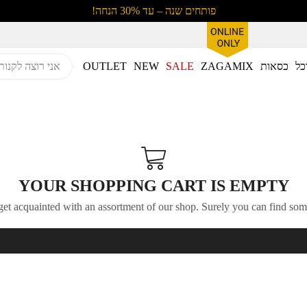
פותחים שנה – עד 30% הנחה!
כל
כסאות
ZAGAMIX
SALE
NEW
OUTLET
YOUR SHOPPING CART IS EMPTY
get acquainted with an assortment of our shop. Surely you can find some