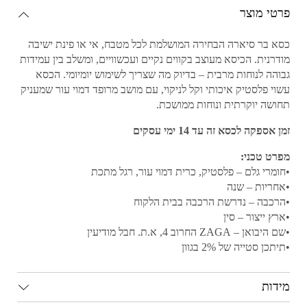
פרטי מוצר
כסא בר סיארה הבחירה המושלמת לכל מטבח, אי או פינת ישיבה
מודרנית. הכיסא מעוצב בקווים נקיים ועכשוויים, ומשלב בין עמידות
גבוהה לנוחות מרבית – בדיוק מה שצריך לשימוש יומיומי. הכסא
עשוי פלסטיק איכותי וקל לניקוי, עם מושב מרופד דמוי עור שמעניק
תחושה יוקרתית ונוחות ממושכת.
זמן אספקה לכסא זה עד 14 ימי עסקים
מפרט טכני:
•חומרי גלם – פלסטיק, כרית דמוי עור, רגל מתכת
•אחריות – שנה
•הרכבה – נדרשת הרכבה בבית הלקוח
•ארץ ייצור – סין
•שם היבואן – ZAGA החרוב 4, א.ת. חבל מודיעין
•תיתכן סטייה של 2% בגוון
מידות