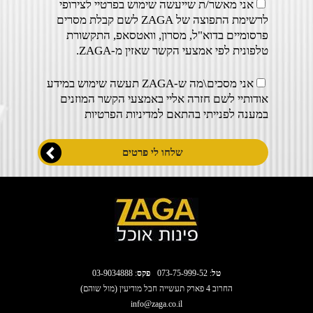
אני מאשר/ת שייעשה שימוש בפרטיי לצירופי
לרשימת התפוצה של ZAGA לשם קבלת מסרים
פרסומיים בדוא"ל, מסרון, וואטסאפ, התקשורת
טלפונית לפי אמצעי הקשר שאזין מ-ZAGA.
אני מסכים\מה ש-ZAGA תעשה שימוש במידע
אודותיי לשם חזרה אליי באמצעי הקשר המוזנים
במענה לפנייתי בהתאם ל
מדיניות הפרטיות
טל
:
073-75-999-52
פקס
: 03-9034888
החרוב 4 פארק תעשייה חבל מודיעין (מול שוהם)
info@zaga.co.il