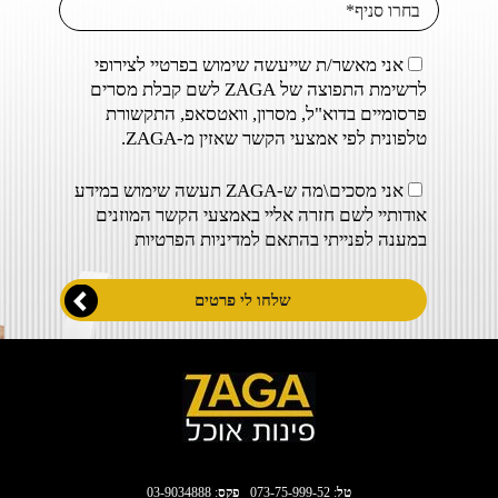
אני מאשר/ת שייעשה שימוש בפרטיי לצירופי
לרשימת התפוצה של ZAGA לשם קבלת מסרים
פרסומיים בדוא"ל, מסרון, וואטסאפ, התקשורת
טלפונית לפי אמצעי הקשר שאזין מ-ZAGA.
אני מסכים\מה ש-ZAGA תעשה שימוש במידע
אודותיי לשם חזרה אליי באמצעי הקשר המוזנים
במענה לפנייתי בהתאם ל
מדיניות הפרטיות
טל
:
073-75-999-52
פקס
: 03-9034888