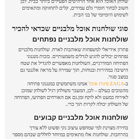
שולחן האוכל הוא אחד הרהיטים הפעילים ביותר בבית. לכן
חשוב לבחור חומרי גלם עמידים, קלים לתחזוקה ומתאימים
לשימוש היומיומי של בני הבית.
סוגי שולחנות אוכל מלבניים שכדאי להכיר
שולחנות אוכל מלבניים נפתחים
פתרון אידיאלי למשפחות שאוהבות לארח. שולחנות מלבניים
נפתחים יכולים להגיע לגדלים משמעותיים. בזכות מנגנוני
הפתיחה המודרניים, השולחנות מאפשרים להגדיל את שטח
הישיבה במהירות ובנוחות, תוך שמירה על מראה אלגנטי גם
במצב סגור.
ב-
ZAGA פינות אוכל
אנחנו משתמשים במנגנוני פתיחה
מהטובים בעולם – לכן, המעבר משולחן רגיל לשולחן שמוכן
לאירוח כמעט ולא לוקח זמן.גם אם האורחים הפתיעו, הפתיחה
של השולחן יכולה לקרות תוך כדי..
שולחנות אוכל מלבניים קבועים
בחירה מצוינת למי שמחפש עיצוב נקי ופשוט ללא צורך
בהרחבות. שולחנות אלו מתאימים במיוחד לחללים שבהם מספר