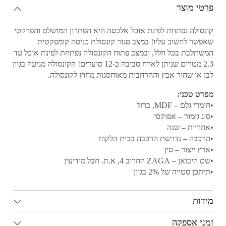
פרטי מוצר
קונסולה נפתחת לפינת אוכל אלכסה היא הפתרון המושלם והפרקטי
שאפשר לחשוב עליו! במצב סגור קונסולת כניסה קומפקטית
המשתלבת בכל חלל, ובמצב פתוח הקונסולה נפתחת לפינת אוכל עד
2.3 מטרים שניתן לארח סביבה כ-12 סועדים! הקונסולה מגיעה בגוון
לבן או שחור אבץ וההרחבות מאוחסנות מחוץ לקונסולה.
מפרט טכני:
•חומרי גלם – MDF, ברזל
•סוג גימור – אפוקסי
•אחריות – שנה
•הרכבה – נדרשת הרכבה בבית הלקוח
•ארץ ייצור – סין
•שם היבואן – ZAGA החרוב 4, א.ת. חבל מודיעין
•תיתכן סטייה של 2% בגוון
מידות
זמני אספקה