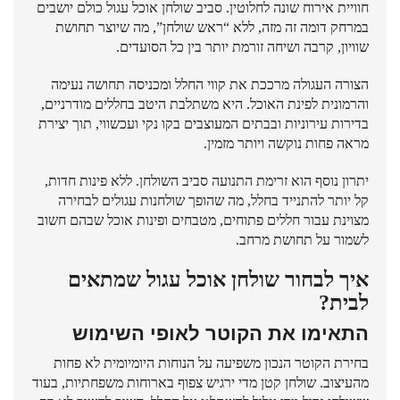
חוויית אירוח שונה לחלוטין. סביב שולחן אוכל עגול כולם יושבים
במרחק דומה זה מזה, ללא “ראש שולחן”, מה שיוצר תחושת
שוויון, קרבה ושיחה זורמת יותר בין כל הסועדים.
הצורה העגולה מרככת את קווי החלל ומכניסה תחושה נעימה
והרמונית לפינת האוכל. היא משתלבת היטב בחללים מודרניים,
בדירות עירוניות ובבתים המעוצבים בקו נקי ועכשווי, תוך יצירת
מראה פחות נוקשה ויותר מזמין.
יתרון נוסף הוא זרימת התנועה סביב השולחן. ללא פינות חדות,
קל יותר להתנייד בחלל, מה שהופך שולחנות עגולים לבחירה
מצוינת עבור חללים פתוחים, מטבחים ופינות אוכל שבהם חשוב
לשמור על תחושת מרחב.
איך לבחור שולחן אוכל עגול שמתאים
לבית?
התאימו את הקוטר לאופי השימוש
בחירת הקוטר הנכון משפיעה על הנוחות היומיומית לא פחות
מהעיצוב. שולחן קטן מדי ירגיש צפוף בארוחות משפחתיות, בעוד