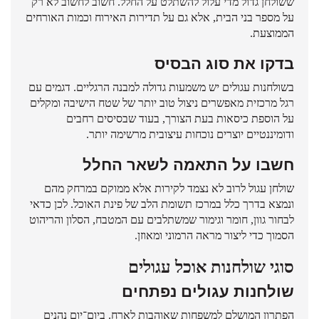
ששולחן גדול מדי עלול להשתלט על החלל. חשוב לחשוב לא רק
על מספר בני הבית, אלא גם על תדירות האירוח וכמות האורחים
הממוצעת.
בדקו את סוג הבסיס
בשולחנות עגולים יש משמעות גדולה למבנה הרגליים. דגמים עם
רגל מרכזית מאפשרים ניצול טוב יותר של שטח הישיבה ומקלים
על הוספת כיסאות בעת הצורך, בעוד שבסיסים רחבים
ודומיננטיים יוצרים נוכחות עיצובית מרשימה יותר.
חשבו על התאמה לשאר החלל
שולחן עגול לרוב לא נצמד לקירות אלא ממוקם במרחק מהם
ונמצא בדרך כלל במרכז תשומת הלב של פינת האוכל. לכן כדאי
לבחור גוון, חומר וגימור שמשתלבים עם המטבח, הסלון והריהוט
הסמוך כדי ליצור מראה הרמוני ומאוזן.
סוגי שולחנות אוכל עגולים
שולחנות עגולים נפתחים
הפתרון המושלם למשפחות שאוהבות לארח. ביום־יום נהנים