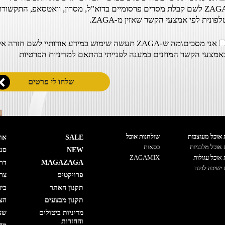
ZAGA לשם קבלת מסרים פרסומיים בדוא"ל, מסרון, וואטסאפ, התקשור
לפונית לפי אמצעי הקשר שאזין מ-ZAGA.
אני מסכים\מה ש-ZAGA תעשה שימוש במידע אודותיי לשם חזרה אל
אמצעי הקשר המוזנים במענה לפנייתי בהתאם ל
מדיניות הפרטיות
 אוכל מעוצבות
שולחנות אוכל
SALE
אוד
 אוכל מלבניות
כסאות
NEW
סני
 אוכל עגולות
ZAGAMIX
MAGAZAGA
דר
 ישיבה לגינה
פרויקטים
צרו
תקנון האתר
ביט
תקנון מבצעים
הצה
מדיניות ביטולים
שא
והחזרות