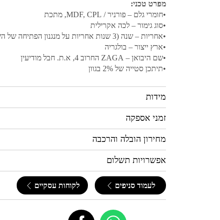
מפרט טכני:
•חומרי גלם – פורניר / MDF, CPL, מתכת
•סוג גימור – לכה אקרילית
•אחריות – שנה (3 שנות אחריות על מנגנון הפתיחה של השולחן)
•ארץ ייצור – בולגריה
•שם היבואן – ZAGA החרוב 4, א.ת. חבל מודיעין
•תיתכן סטייה של 2% בגוון
מידות
זמני אספקה
מחירון הובלה והרכבה
אפשרויות תשלום
לעמוד סניפים
לקוחות עסקיים