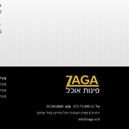
ט
ב
פינות
פינות
פינות
פינות
טל
:
073-75-999-52
פקס
: 03-9034888
החרוב 4 פארק תעשייה חבל מודיעין (מול שוהם)
info@zaga.co.il