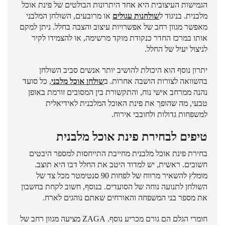
הגמישות העיצובית היא אחד היתרונות הבולטים של פינת אוכל
מלבנית. בניגוד ל
שולחנות עגולים
או מרובעים, השולחן המלבני
מאפשר מגוון רחב של אפשרויות עיצוב והצבה בחלל. ניתן למקם
אותו במרכז החדר כנקודת מוקד מרשימה, או להצמידו לקיר
לניצול יעיל של החלל.
יתרון נוסף הוא היכולת להושיב יותר אנשים סביב השולחן
בהשוואה לצורות הושבה אחרות. ב
שולחן אוכל מלבני
, כל סועד
נהנה ממרחב אישי נוח, והתקשורת בין המסובים זורמת באופן
טבעי, מה שהופך את פינת האוכל המלבנית לאידיאלית
למשפחות גדולות ולחובבי אירוח.
טיפים לבחירת פינת אוכל מלבנית
בחירת פינת אוכל מלבנית מחייבת התייחסות למספר היבטים
חשובים. ראשית, יש למדוד היטב את החלל דבו היא תוצב.
מומלץ להשאיר מרווח של לפחות 90 סנטימטר מכל צד של
השולחן לתנועה נוחה של הסועדים. בנוסף, חשוב לקחת בחשבון
את מספר בני המשפחה והאורחים שאתם נוהגים לארח.
חומרי הגלם הם גורם מכריע נוסף. ZAGA מציעה מגוון רחב של