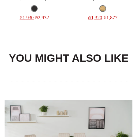
₪
1,930
₪
2,932
₪
1,320
₪
1,877
YOU MIGHT ALSO LIKE