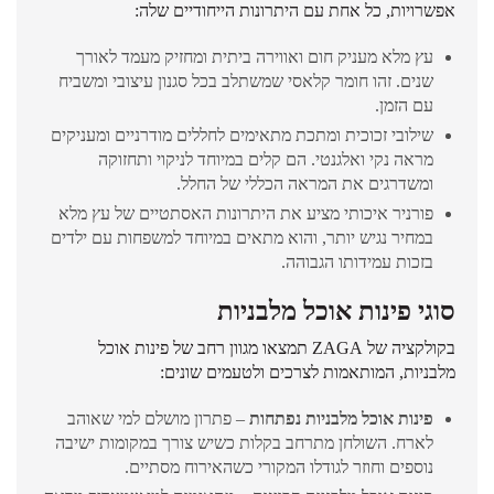
אפשרויות, כל אחת עם היתרונות הייחודיים שלה:
עץ מלא מעניק חום ואווירה ביתית ומחזיק מעמד לאורך
שנים. זהו חומר קלאסי שמשתלב בכל סגנון עיצובי ומשביח
עם הזמן.
שילובי זכוכית ומתכת מתאימים לחללים מודרניים ומעניקים
מראה נקי ואלגנטי. הם קלים במיוחד לניקוי ותחזוקה
ומשדרגים את המראה הכללי של החלל.
פורניר איכותי מציע את היתרונות האסתטיים של עץ מלא
במחיר נגיש יותר, והוא מתאים במיוחד למשפחות עם ילדים
בזכות עמידותו הגבוהה.
סוגי פינות אוכל מלבניות
בקולקציה של ZAGA תמצאו מגוון רחב של פינות אוכל
מלבניות, המותאמות לצרכים ולטעמים שונים:
פינות אוכל מלבניות נפתחות
– פתרון מושלם למי שאוהב
לארח. השולחן מתרחב בקלות כשיש צורך במקומות ישיבה
נוספים וחוזר לגודלו המקורי כשהאירוח מסתיים.