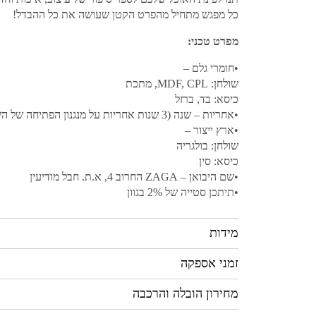
כל מפגש מתחיל מהפרט הקטן שעושה את כל ההבדל!
מפרט טכני:
•חומרי גלם –
שולחן: MDF, CPL, מתכת
כיסא: בד, ברזל
•אחריות – שנה (3 שנות אחריות על מנגנון הפתיחה של השולחן)
•ארץ ייצור –
שולחן: בולגריה
כיסא: סין
•שם היבואן – ZAGA החרוב 4, א.ת. חבל מודיעין
•תיתכן סטייה של 2% בגוון
מידות
זמני אספקה
מחירון הובלה והרכבה