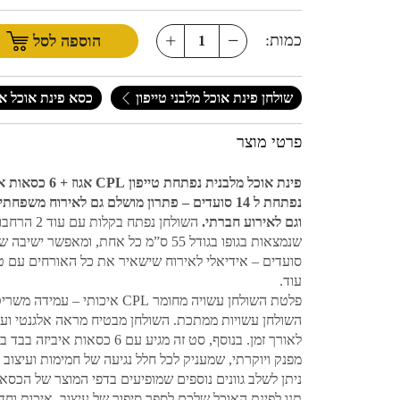
כמות:
הוספה לסל
שולחן פינת אוכל מלבני טייפון
כסא פינת אוכל א
פרטי מוצר
פינת אוכל מלבנית נפתחת טייפו
נפתחת ל 14 סועדים
– פתרון מושלם גם לאירוח משפחתי 
וגם לאירוע חברתי.
השולחן נפתח בקלות
סועדים – אידיאלי לאירוח שישאיר את כל האורחים עם 
עוד.
פלטת השולחן עשויה מחומר CPL איכותי – עמיד
השולחן עשויות ממתכת. השולחן מבטיח מראה אלגנטי ועמ
לאורך זמן. בנוסף, סט זה מגיע עם 6 כסאות אי
מפנק ויוקרתי, שמעניק לכל חלל נגיעה של חמימות ועיצוב ע
ניתן לשלב גוונים נוספים שמופיעים בדפי המוצר של הכסא 
תנו לפינת האוכל שלכם לספר סיפור של עיצוב, איכות וחד