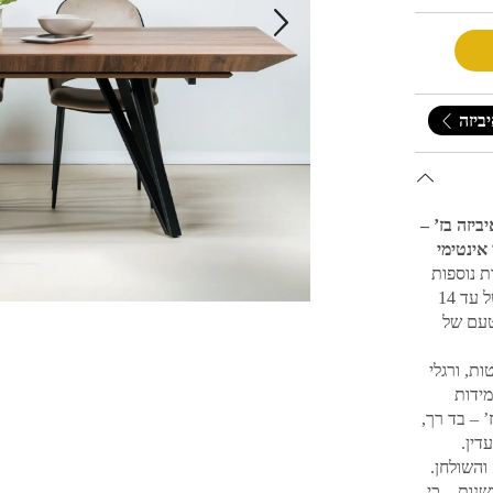
יביזה
ן CPL אגוז + 6 כסאות איביזה בז’ –
אינטימי
 עם עוד 2 הרחבות נוספות
שנמצאות בגופו בגודל 55 ס”מ כל אחת, ומאפשר ישיבה של עד 14
טעם של
ה משריטות, ורגלי
ידות
ביזה בבד בז’ – בד רך,
דין.
והשולחן.
שנות – כי