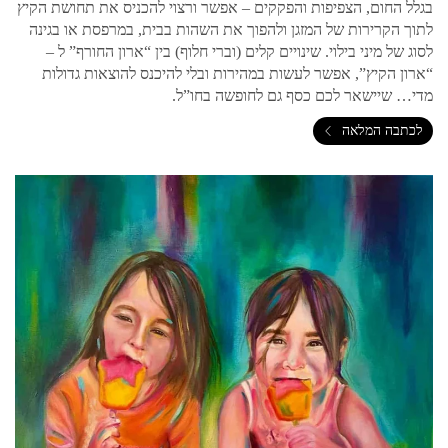
בגלל החום, הצפיפות והפקקים – אפשר ורצוי להכניס את תחושת הקיץ
לתוך הקרירות של המזגן ולהפוך את השהות בבית, במרפסת או בגינה
לסוג של מיני בילוי. שינויים קלים (וברי חלוף) בין “ארון החורף” ל –
“ארון הקיץ”, אפשר לעשות במהירות ובלי להיכנס להוצאות גדולות
מדי… שיישאר לכם כסף גם לחופשה בחו”ל.
לכתבה המלאה