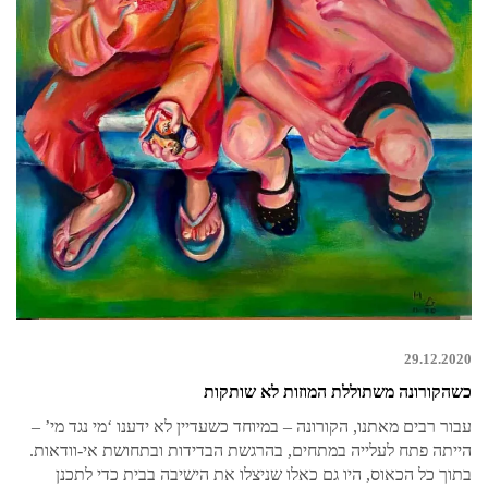
29.12.2020
כשהקורונה משתוללת המוזות לא שותקות
עבור רבים מאתנו, הקורונה – במיוחד כשעדיין לא ידענו ‘מי נגד מי’ –
הייתה פתח לעלייה במתחים, בהרגשת הבדידות ובתחושת אי-וודאות.
בתוך כל הכאוס, היו גם כאלו שניצלו את הישיבה בבית כדי לתכנן