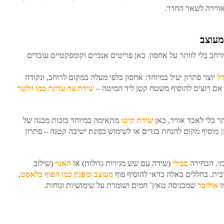
ואווירה לשאר החדר.
חב בלי לוותר על אחסון. כאן פריטים אנכיים וקומפקטיים עובדים
ל
יוצר פתרון יעיל במיוחד: אחסון כלפי מעלה במקום לרוחב, ונקודה
 אם רוצים להוסיף משטח קטן ליד המיטה –
שידת צד עדינה כמו וולטר
 בלי לאבד אוויר, כאן
שידת קיטו
מתאימה במיוחד בזכות מבנה של
ן
מוסיף מקום להנחת בגדים או לשימוש כפינת ישיבה קטנה – פתרון
זי. הבחירה
בבילי
(שידה עם שש מגירות גדולות) או
האנוי
(שילוב
ובית. בחללים כאלה כדאי להוסיף פוף
מעוצב ומפנק כמו הפוף בלאסט
,
ו
אוליבר
שמכניסה טאץ’ חמים ושומרת על שימושיות ונוחות.