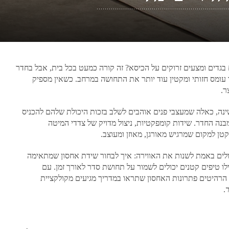
גדים ומצעים זרוקים על הכיסא? זה קורה כמעט בכל בית, אבל בחדר
ר עומס חזותי ומקטין עוד יותר את התחושה במרחב. כשאין מספיק
ר.
שינה, כאלה שמעצבי פנים אוהבים לשלב בזכות היכולת שלהם להכניס
מבנה החדר. שידות קומפקטיות, ניצול מדויק של צדדי המיטה
ן למקום שמרגיש מאורגן, מאוזן ומעוצב.
כולים באמת לשנות את האווירה: איך לבחור שידת אחסון שמתאימה
לו טיפים קטנים יכולים לשמור על תחושת סדר לאורך זמן. עם
ל הרהיטים פתרונות האחסון שתראו במדריך מגיעים מקולקציית
.