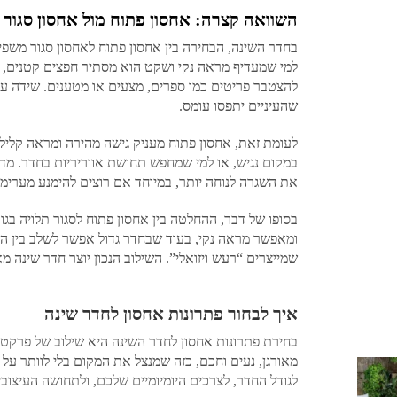
השוואה קצרה: אחסון פתוח מול אחסון סגור
בחדר השינה, הבחירה בין אחסון פתוח לאחסון סגור משפ
למי שמעדיף מראה נקי ושקט הוא מסתיר חפצים קטנים, מ
להצטבר פריטים כמו ספרים, מצעים או מטענים. שידה עם 
שהעיניים יתפסו עומס.
לעומת זאת, אחסון פתוח מעניק גישה מהירה ומראה קליל יו
במקום נגיש, או למי שמחפש תחושת אווריריות בחדר. מדף
את השגרה לנוחה יותר, במיוחד אם רוצים להימנע מערימו
בסופו של דבר, ההחלטה בין אחסון פתוח לסגור תלויה בגו
ומאפשר מראה נקי, בעוד שבחדר גדול אפשר לשלב בין השני
שמייצרים “רעש ויזואלי”. השילוב הנכון יוצר חדר שינה מאו
איך לבחור פתרונות אחסון לחדר שינה
בחירת פתרונות אחסון לחדר השינה היא שילוב של פרקטיות
מאורגן, נעים וחכם, כזה שמנצל את המקום בלי לוותר על 
לגודל החדר, לצרכים היומיומיים שלכם, ולתחושה העיצוב