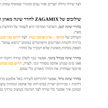
לצד שידה גדולה יוצרים אזור נעים ומוגדר שמוסיף עומק 
שילובים של ZAGAMIX לחדר שינה מאוזן ומעוצב
בחדר שינה קטן
, האתגר המרכזי הוא לשמור על תחושת מר
מצוין.
השילוב של
סקיפי – ארון אחסון גבוה
לצד
הדום כמו סנטר
ברורה להנחת הפריטים היומיומיים במקום “כיסא עמוס”.
תספק נוכחות מאוזנת שלא תכביד על החדר.
בחדר שינה בגודל בינוני
, אפשר כבר לשלב שידה רחבה יותר
160 ס״מ שנותן אחסון מסודר ונקי. לצדה,
הדום כמו מנהט
פרקטי שמחזיק את החדר מאורגן בלי עומס.
בחדר שינה גדול
, אפשר להתייחס לשידה כאל אלמנט מרכ
דלתות + מגירות) יוצרת בסיס חזק של אחסון ונוכחות עיצ
וכמובן איך אפשר בלי שידה לצד המיטה בעיצוב טרדני כמ