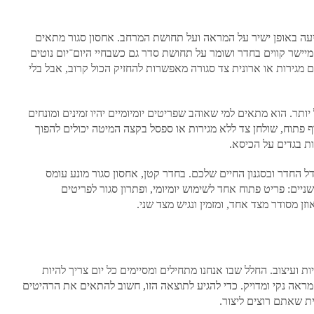
יעה באופן ישיר על המראה ועל תחושת המרחב. אחסון סגור מתאים
יישר קווים בחדר ושומר על תחושת סדר גם כשבחיי היום־יום נוטים
מגירות או ארונית צד סגורה מאפשרות להחזיק הכול קרוב, אבל בלי
תר. הוא מתאים למי שאוהב שפריטים יומיומיים יהיו זמינים ומונחים
 פתוח, שולחן צד ללא מגירות או ספסל בקצה המיטה יכולים להפוך
ת בגדים על הכיסא.
דל החדר ובסגנון החיים שלכם. בחדר קטן, אחסון סגור מונע עומס
ים: פריט פתוח אחד לשימוש יומיומי, ופתרון סגור לפריטים
זן מסודר מצד אחד, ומזמין ונגיש מצד שני.
 ועיצוב. החלל שבו אנחנו מתחילים ומסיימים כל יום צריך להיות
מראה נקי ומדויק. כדי להגיע לתוצאה הזו, חשוב להתאים את הרהיטים
ית שאתם רוצים ליצור.