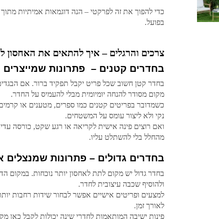
כדי להפוך את זה לפרקטי – הנה דוגמאות אמיתיות מתוך ה
בפועל.
צרכים והרגלים – איך להתאים את האחסון לח
בחדרים קטנים – פתרונות שמייצרים 
בחדר קטן חשוב שכל פריט יקבל תפקיד ברור. אם הבגדים
מקום מסודר להנחה יומיומית מבלי להעמיס על החדר.
כשמדובר בפריטים קטנים כמו ספרים, מטענים או קרמים,
נקי ולא ליצור עומס על המשטחים.
ואם רוצים פינה אישית לקריאה או רגע שקט, כורסה עדינ
מהחלל בלי להשתלט עליו.
בחדרים גדולים – פתרונות שמנצלים 
בחדר גדול יש מקום לתת לאחסון יותר נוכחות. במקום הד
ולהוסיף שכבה עיצובית לחדר.
למצעים ופריטים אישיים אפשר לבחור שידות רחבות יות
לאורך זמן.
פינות ישיבה המותאמות לחדרי שינה יכולות לקבל כאן מ