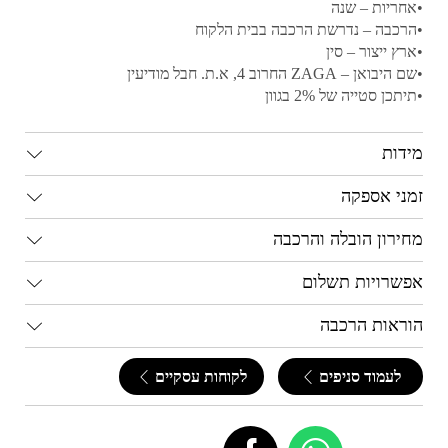
•אחריות – שנה
•הרכבה – נדרשת הרכבה בבית הלקוח
•ארץ ייצור – סין
•שם היבואן – ZAGA החרוב 4, א.ת. חבל מודיעין
•תיתכן סטייה של 2% בגוון
מידות
זמני אספקה
מחירון הובלה והרכבה
אפשרויות תשלום
הוראות הרכבה
לעמוד סניפים
לקוחות עסקיים