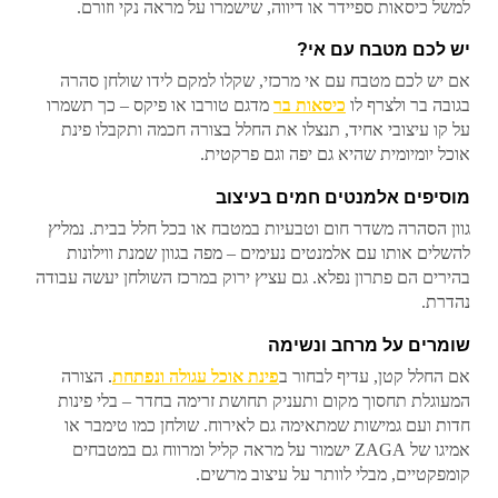
למשל כיסאות ספיידר או דיווה, שישמרו על מראה נקי וזורם.
יש לכם מטבח עם אי?
אם יש לכם מטבח עם אי מרכזי, שקלו למקם לידו שולחן סהרה
בגובה בר ולצרף לו
כיסאות בר
מדגם טורבו או פיקס – כך תשמרו
על קו עיצובי אחיד, תנצלו את החלל בצורה חכמה ותקבלו פינת
אוכל יומיומית שהיא גם יפה וגם פרקטית.
מוסיפים אלמנטים חמים בעיצוב
גוון הסהרה משדר חום וטבעיות במטבח או בכל חלל בבית. נמליץ
להשלים אותו עם אלמנטים נעימים – מפה בגוון שמנת ווילונות
בהירים הם פתרון נפלא. גם עציץ ירוק במרכז השולחן יעשה עבודה
נהדרת.
שומרים על מרחב ונשימה
אם החלל קטן, עדיף לבחור ב
פינת אוכל עגולה ונפתחת
. הצורה
המעוגלת תחסוך מקום ותעניק תחושת זרימה בחדר – בלי פינות
חדות ועם גמישות שמתאימה גם לאירוח. שולחן כמו טימבר או
אמיגו של ZAGA ישמור על מראה קליל ומרווח גם במטבחים
קומפקטיים, מבלי לוותר על עיצוב מרשים.