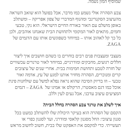
שמוסיף המון נשמה.
צבע הסהרה אולי נשמע כמו מדבר, אבל בפועל הוא שואב השראה
מהעיצוב הסקנדינבי ומהנוף המדברי של צפון אפריקה – ומשתלב
באופן מושלם עם האור באורח החיים הישראלי. הוא נקי, טבעי
וחמים, מתאים לאור המקומי ולתחושת הבית שאנחנו אוהבים, ולכן
כל כך קל לאהוב אותו – במיוחד כשפוגשים אותו עם הדגמים של
ZAGA.
מעצבי ומעצבות פנים רבים בוחרים בו כשהם חושבים איך ליצור
חללים רגועים, מחבקים ומודרניים, במיוחד לאור טרנדים עכשוויים
של חזרה לטבע ותחושת חמימות בבית. אחרי שנים של עיצובים
קרים ומנוכרים, הסהרה מחזיר אותנו למגע של עץ, אדמה ואור
טבעי – וזו בדיוק הסיבה שהוא נראה נפלא למשל עם שולחנות פינת
אוכל כמו דגם מאסטרו, הרקולס או אמיגו של ZAGA – דגמים
המציעים עיצוב עדכני, אבל נעים לעין וללב.
איך לשלב את טרנד צבע הסהרה בחלל הבית?
הקסם של הסהרה הוא בעיקר היכולת שלו להשתלב כמעט בכל
סגנון עיצובי: החל מסגנון קלאסי ומודרני, ועד לסגנון כפרי או
תעשייתי. כדי למקסם את האפקט שלו בבית, חשוב לחשוב מראש