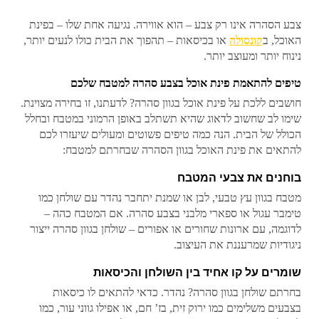
צבע הסהרה אינו רק צבע – הוא אווירה. נגיעה אחת שלו – בפינת
האוכל, ב
קונסולה
או בכיסאות – תהפוך את הבית כולו לנעים יותר,
נינוח יותר ומעוצב יותר.
טיפים להתאמת פינת אוכל בצבע סהרה למטבח שלכם
חושבים ללכת על פינת אוכל בגוון סהרה? לדעתנו, זו בחירה מצוינת.
שימו לב שחשוב לדאוג שהיא תשתלב באופן הרמוני במטבח ובחלל
הכולל של הבית. הנה כמה טיפים פשוטים ומעולים שיעזרו לכם
להתאים את פינת האוכל בגוון הסהרה שבחרתם למטבח:
בוחנים את צבעי המטבח
מטבח בגוון עץ טבעי, לבן או שמנת יתחבר נהדר עם שולחן כמו
טימבר עגול או ספארי מלבני בצבע סהרה. אם המטבח כהה –
לדוגמה, עם ארונות שחורים או אפורים – שולחן בגוון סהרה ייצור
ניגודיות שמרעננת את העיצוב.
שומרים על קו אחיד בין השולחן והכיסאות
בחרתם שולחן בגוון סהרה? נהדר. כדאי להתאים לו כיסאות
בצבעים משלימים כמו ירוק זית, בז’ חם, או אפילו גווני עור, כמו