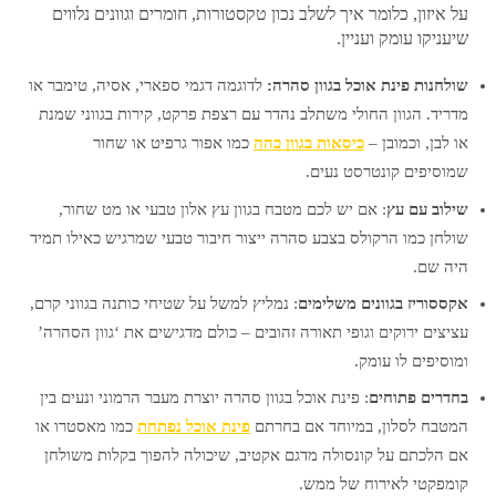
על איזון, כלומר איך לשלב נכון טקסטורות, חומרים וגוונים נלווים
שיעניקו עומק ועניין.
שולחנות פינת אוכל בגוון סהרה:
לדוגמה דגמי ספארי, אסיה, טימבר או
מדריד. הגוון החולי משתלב נהדר עם רצפת פרקט, קירות בגווני שמנת
או לבן, וכמובן –
כיסאות בגוון כהה
כמו אפור גרפיט או שחור
שמוסיפים קונטרסט נעים.
שילוב עם עץ
: אם יש לכם מטבח בגוון עץ אלון טבעי או מט שחור,
שולחן כמו הרקולס בצבע סהרה ייצור חיבור טבעי שמרגיש כאילו תמיד
היה שם.
אקססוריז בגוונים משלימים
: נמליץ למשל על שטיחי כותנה בגווני קרם,
עציצים ירוקים וגופי תאורה זהובים – כולם מדגישים את ‘גוון הסהרה’
ומוסיפים לו עומק.
בחדרים פתוחים
: פינת אוכל בגוון סהרה יוצרת מעבר הרמוני ונעים בין
המטבח לסלון, במיוחד אם בחרתם
פינת אוכל נפתחת
כמו מאסטרו או
אם הלכתם על קונסולה מדגם אקטיב, שיכולה להפוך בקלות משולחן
קומפקטי לאירוח של ממש.