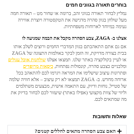
בוחרים תאורה בגוונים חמים
נמליץ לבחור תאורה בגווני זהב, ברונזה או שחור מט – תאורה חמה
מעל שולחן בגוון סהרה מדגישה את הטקסטורה ויוצרת אווירה
נעימה במיוחד לארוחות משפחתיות.
אצלנו ב- ZAGA, צבע הסהרה מקבל את הבמה שמגיעה לו
אם גם אתם התאהבתם בגוון המדברי החמים ורוצים לשלב אותו
בבית בצורה מדויקת, זה הזמן לבקר באולמות התצוגה של ZAGA
או לעיין בקולקציה באתר שלנו. תמצאו אצלנו
שולחנות אוכל עגולים
ומלבניים בצבע סהרה, קונסולות נפתחות,
כיסאות מרופדים
ופתרונות עיצוב שישלימו את המראה ויגרמו לכם להתאהב בכל
ארוחה מחדש. ב- ZAGA תמצאו לא רק עיצוב – אלא חוויה שלמה
של סטייל, נוחות ודיוק, עם התאמה אישית, מבצעים משתלמים
וליווי של צוות מקצועי (אפילו באתר) שיעזור לכם לבחור בדיוק את
מה שמתאים לכם.
שאלות ותשובות
האם צבע הסהרה מתאים לחללים קטנים?