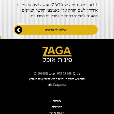
אני מסכים\מה ש-ZAGA תעשה שימוש במידע
אודותיי לשם חזרה אליי באמצעי הקשר המוזנים
במענה לפנייתי בהתאם ל
מדיניות הפרטיות
טל
:
073-75-999-52
פקס
: 03-9034888
החרוב 4 פארק תעשייה חבל מודיעין (מול שוהם)
info@zaga.co.il
אודות
דרושים
תקנון אתר