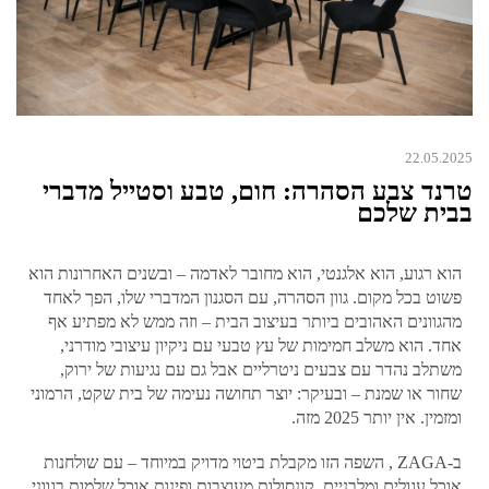
22.05.2025
טרנד צבע הסהרה: חום, טבע וסטייל מדברי
בבית שלכם
הוא רגוע, הוא אלגנטי, הוא מחובר לאדמה – ובשנים האחרונות הוא
פשוט בכל מקום. גוון הסהרה, עם הסגנון המדברי שלו, הפך לאחד
מהגוונים האהובים ביותר בעיצוב הבית – וזה ממש לא מפתיע אף
אחד. הוא משלב חמימות של עץ טבעי עם ניקיון עיצובי מודרני,
משתלב נהדר עם צבעים ניטרליים אבל גם עם נגיעות של ירוק,
שחור או שמנת – ובעיקר: יוצר תחושה נעימה של בית שקט, הרמוני
ומזמין. אין יותר 2025 מזה.
ב-ZAGA , השפה הזו מקבלת ביטוי מדויק במיוחד – עם שולחנות
אוכל עגולים ומלבניים, קונסולות מעוצבות ופינות אוכל שלמות בגווני