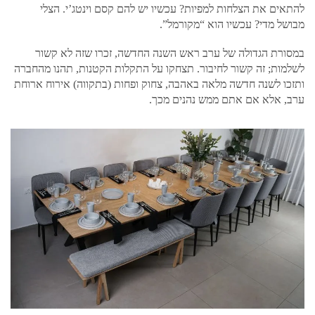
להתאים את הצלחות למפיות? עכשיו יש להם קסם וינטג’י. הצלי
מבושל מדי? עכשיו הוא “מקורמל”.
במסורת הגדולה של ערב ראש השנה החדשה, זכרו שזה לא קשור
לשלמות; זה קשור לחיבור. תצחקו על התקלות הקטנות, תהנו מהחברה
ותזכו לשנה חדשה מלאה באהבה, צחוק ופחות (בתקווה) אירוח ארוחת
ערב, אלא אם אתם ממש נהנים מכך.