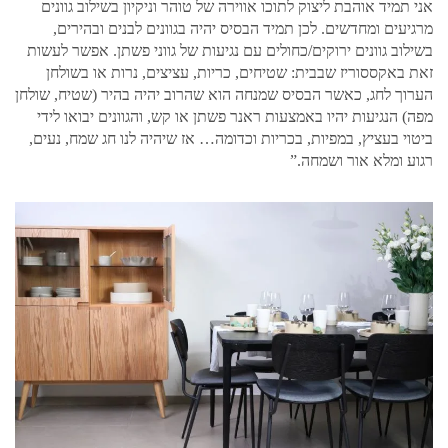
אני תמיד אוהבת ליצוק לתוכו אווירה של טוהר וניקיון בשילוב גוונים
מרגיעים ומחדשים. לכן תמיד הבסיס יהיה בגוונים לבנים ובהירים,
בשילוב גוונים ירוקים/כחולים עם נגיעות של גווני פשתן. אפשר לעשות
זאת באקססוריז שבבית: שטיחים, כריות, עציצים, נרות או בשולחן
הערוך לחג, כאשר הבסיס שמנחה הוא שהרוב יהיה בהיר (שטיח, שולחן
מפה) הנגיעות יהיו באמצעות ראנר פשתן או קש, והגוונים יבואו לידי
ביטוי בעציץ, במפיות, בכריות וכדומה… אז שיהיה לנו חג שמח, נעים,
רגוע ומלא אור ושמחה.”