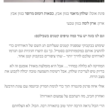
פינת אוכל:
שולחן מיאמי
בגוון אבץ,
כסאות דומוס מרופד
בגוון אבץ
ארון:
ארון לימה
בגוון טבעי
וגם לנו בזגה יש עוד כמה טיפים קטנים בשבילכם:
שימוש בבקבוקי שמפניה קטנים שעליהם תג השם של האורחים כדי
להושיב אותם במקומותיהם בסטייל. כך גם תיצרו חגיגיות וגם תגרמו
לאורחים שלכם לחייך יותר – שתי ציפורים בבקבוק קטן אחד.
המוזיקה לא כלולה במחיר… אבל היא מומלצת מאוד! אומנם זה לא
בדיוק טיפ לעריכת שולחן, אבל רשימת השמעה טובה יכולה לקבוע את
מצב הרוח.
אולי איזה פרנק סינטרה תוך כדי לגימת המרק וביונסה עם עוגת הדבש?
ואחרון חביב, מה דעתכם על עמעום האורות?
הרי הכול נראה הרבה יותר טוב בתאורה רכה. הכול. לא הצלחתם