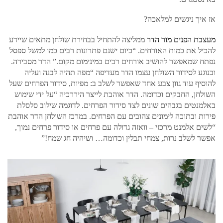
אז איך ניגשים למלאכה?
מעצבת
הפנים
מור
הדר
ממליצה להתחיל בבחירת שולחן מתאים שיידע
להכיל את כמות האורחים. “כיום ישנם פתרונות רבים כמו למשל ספסל
נפתח שמאפשר להושיב אורחים רבים במינימום מקום.” הדר מסבירה.
ובנוגע לסידור השולחן עצמו הדר מעדיפה “מפה תהיה לבנה ועליה
להוסיף עוד גוון צבע אחד שאפשר לשלב ב: מפיות, סידור הפרחים שעל
השולחן, החבקים וכדומה. הדר אוהבת לייצר היררכיה “על ידי שימוש
באלמנטים בגבהים שונים לצד סידור הפרחים. לדוגמה שילוב סלסלת
פירות ובתוכה לימונים צהובים עם הפרחים. במרכז השולחן הדר אוהבת
“לשים אלמנט מרכזי – וואזה גדולה עם פרחים או סידור פרחים נמוך,
אפשר לשלב נרות, צמחי תבלין וכדומה… ושיהיה חג שמח!”