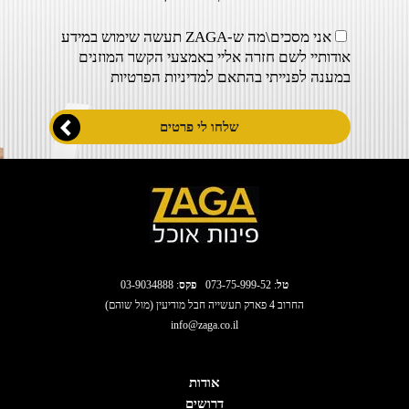
אני מסכים\מה ש-ZAGA תעשה שימוש במידע
אודותיי לשם חזרה אליי באמצעי הקשר המוזנים
במענה לפנייתי בהתאם ל
מדיניות הפרטיות
טל
:
073-75-999-52
פקס
: 03-9034888
החרוב 4 פארק תעשייה חבל מודיעין (מול שוהם)
info@zaga.co.il
אודות
דרושים