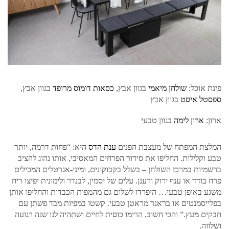
פינת אוכל:
שולחן מיאמי
בגוון אבץ,
כסאות דומוס מרופד
בגוון אבץ,
ספסטל איסט
בגוון אבץ
ארון:
ארון לימה
בגוון טבעי
המלצת המפתח של מעצבת הפנים
ענת הדס
היא: “פחות דרמה, יותר
טבע וקלילות. החליפו את סידור הפרחים המאסיבי, אותו נהוג להציב
ברשמיות במרכז השולחן – בשלל בקבוקונים, ומיני-אגרטלים המכילים
פרח בודד או ענף ירוק ורענן. עלים של יסמין, לבנדר ולימונית יפיצו ריח
משגע באופן טבעי… היפרדו לשלום גם מהמפות הכבדות והחליפו אותן
בפלייסמנטים או בראנר מראטן טבעי. קשטו במפיות מבד פשתן עם
חבקים מעץ.” והכי חשוב, הרימו כוסית לחיים ושתהיה לנו שנה רגועה
ושלווה.