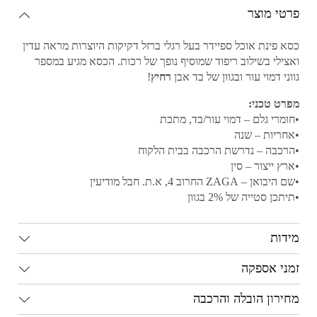
פרטי מוצר
כסא פינת אוכל ספיידר בעל רגלי ברזל דקיקות היוצרות מראה עדין
ואצילי בשילוב ריפוד שמוסיף נופך של רכות. הכסא מגיע במספר
גווני דמוי עור ובגוון של בד אבן
רחיץ
!
מפרט טכני:
•חומרי גלם – דמוי עור/בד, מתכת
•אחריות – שנה
•הרכבה – נדרשת הרכבה בבית הלקוח
•ארץ ייצור – סין
•שם היבואן – ZAGA החרוב 4, א.ת. חבל מודיעין
•תיתכן סטייה של 2% בגוון
מידות
זמני אספקה
מחירון הובלה והרכבה