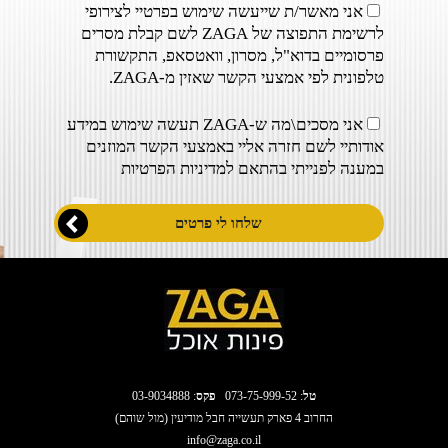
אני מאשר/ת שייעשה שימוש בפרטיי לצירופי
לרשימת התפוצה של ZAGA לשם קבלת מסרים
פרסומיים בדוא"ל, מסרון, וואטסאפ, התקשורת
טלפונית לפי אמצעי הקשר שאזין מ-ZAGA.
אני מסכים\מה ש-ZAGA תעשה שימוש במידע
אודותיי לשם חזרה אליי באמצעי הקשר המוזנים
במענה לפנייתי בהתאם ל
מדיניות הפרטיות
טל
:
073-75-999-52
פקס
: 03-9034888
החרוב 4 פארק תעשייה חבל מודיעין (מול שוהם)
info@zaga.co.il