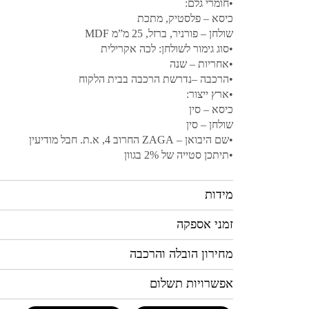
•חומרי גלם:
כיסא – פלסטיק, מתכת
שולחן – פורניר, ברזל, 25 מ”מ MDF
•סוג גימור לשולחן: לכה אקרילית
•אחריות – שנה
•הרכבה –נדרשת הרכבה בבית הלקוח
•ארץ ייצור:
כיסא – סין
שולחן – סין
•שם היבואן – ZAGA החרוב 4, א.ת. חבל מודיעין
•תיתכן סטייה של 2% בגוון
מידות
זמני אספקה
מחירון הובלה והרכבה
אפשרויות תשלום