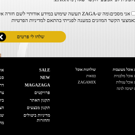
אני מסכים\מה ש-ZAGA תעשה שימוש במידע אודותיי לשם חזרה אל
אמצעי הקשר המוזנים במענה לפנייתי בהתאם ל
מדיניות הפרטיות
 אוכל מעוצבות
שולחנות אוכל
SALE
אוד
 אוכל מלבניות
כסאות
NEW
סני
 אוכל עגולות
ZAGAMIX
MAGAZAGA
דר
 ישיבה לגינה
פרויקטים
צרו
תקנון האתר
ביט
תקנון מבצעים
הצה
מדיניות ביטולים
שא
והחזרות
מחי