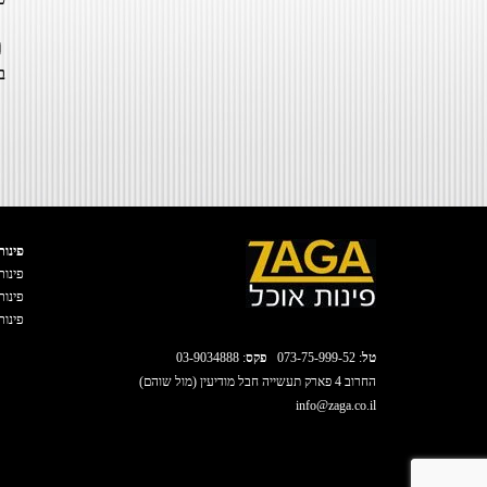
ב
פינות
פינות
פינות
פינות
טל
:
073-75-999-52
פקס
: 03-9034888
החרוב 4 פארק תעשייה חבל מודיעין (מול שוהם)
info@zaga.co.il