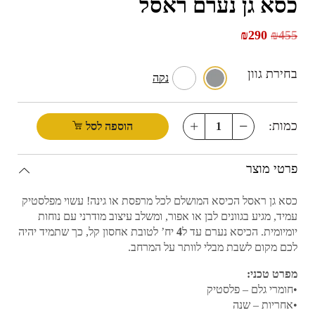
כסא גן נערם ראסל
₪
290
₪
455
בחירת גוון
נקה
כמות:
הוספה לסל
פרטי מוצר
כסא גן ראסל הכיסא המושלם לכל מרפסת או גינה! עשוי מפלסטיק
עמיד, מגיע בגוונים לבן או אפור, ומשלב עיצוב מודרני עם נוחות
יומיומית. הכיסא נערם עד ל
4
יח’ לטובת אחסון קל, כך שתמיד יהיה
לכם מקום לשבת מבלי לוותר על המרחב.
מפרט טכני:
•חומרי גלם – פלסטיק
•אחריות – שנה