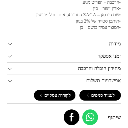
•הרכבה – הפריט מגיע
•ארץ ייצור – סין
•שם היבואן – ZAGA החרוב 4, א.ת. חבל מודיעין
•תיתכן סטייה של 2% בגוון
•המוצר עמיד בגשם – כן
מידות
זמני אספקה
מחירון הובלה והרכבה
אפשרויות תשלום
לעמוד סניפים
לקוחות עסקיים
שיתוף