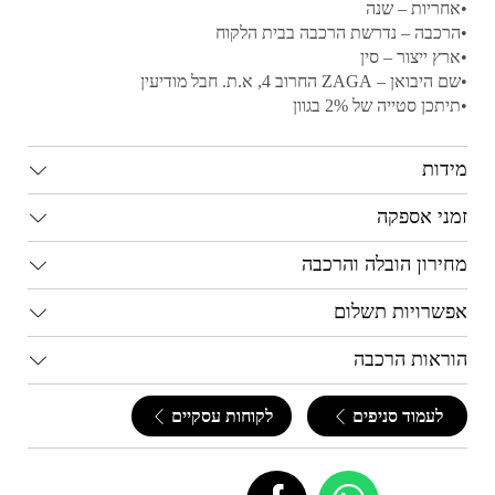
•אחריות – שנה
•הרכבה – נדרשת הרכבה בבית הלקוח
•ארץ ייצור – סין
•שם היבואן – ZAGA החרוב 4, א.ת. חבל מודיעין
•תיתכן סטייה של 2% בגוון
מידות
זמני אספקה
מחירון הובלה והרכבה
אפשרויות תשלום
הוראות הרכבה
לעמוד סניפים
לקוחות עסקיים