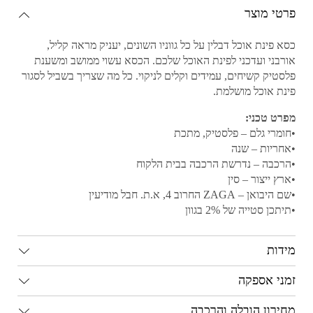
פרטי מוצר
כסא פינת אוכל דבלין על כל גווניו השונים, יעניק מראה קליל,
אורבני ועדכני לפינת האוכל שלכם. הכסא עשוי ממושב ומשענת
פלסטיק קשיחים, עמידים וקלים לניקוי. כל מה שצריך בשביל לסגור
פינת אוכל מושלמת.
מפרט טכני:
•חומרי גלם – פלסטיק, מתכת
•אחריות – שנה
•הרכבה – נדרשת הרכבה בבית הלקוח
•ארץ ייצור – סין
•שם היבואן – ZAGA החרוב 4, א.ת. חבל מודיעין
•תיתכן סטייה של 2% בגוון
מידות
זמני אספקה
מחירון הובלה והרכבה