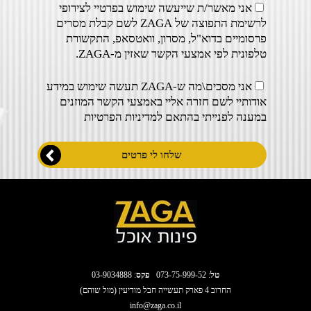
אני מאשר/ת שייעשה שימוש בפרטיי לצירופי
לרשימת התפוצה של ZAGA לשם קבלת מסרים
פרסומיים בדוא"ל, מסרון, וואטסאפ, התקשורת
טלפונית לפי אמצעי הקשר שאזין מ-ZAGA.
אני מסכים\מה ש-ZAGA תעשה שימוש במידע
אודותיי לשם חזרה אליי באמצעי הקשר המוזנים
במענה לפנייתי בהתאם ל
מדיניות הפרטיות
טל
:
073-75-999-52
פקס
: 03-9034888
החרוב 4 פארק תעשייה חבל מודיעין (מול שוהם)
info@zaga.co.il