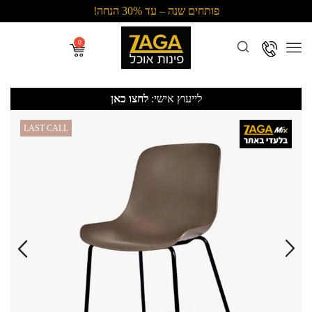
פותחים שנה – עד 30% הנחה!
Menu
לייעוץ אישי:
לחצו כאן
LAST CALL