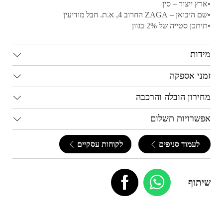
•ארץ ייצור – סין
•שם היבואן – ZAGA החרוב 4, א.ת. חבל מודיעין
•תיתכן סטייה של 2% בגוון
מידות
זמני אספקה
מחירון הובלה והרכבה
אפשרויות תשלום
לעמוד סניפים
לקוחות עסקיים
שיתוף