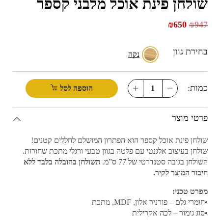
שולחן פינת אוכל מלבני קספר
₪
650
₪
947
בחירת גוון
נקה
כמות:
הוספה לסל
פרטי מוצר
שולחן פינת אוכל קספר הוא הפתרון המושלם לחללים קטנים!
שולחן בעיצוב אלגנטי עם פלטה בגוון טבעי ורגלי מתכת שחורות.
השולחן בגובה סטנדרטי של 77 ס”מ.
השולחן בהובלה בלבד ללא
חיבור המוצר לקיר.
מפרט טכני:
•חומרי גלם – פורניר אלון, MDF, מתכת
•סוג גימור – לכה אקרילית