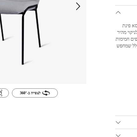
 נשמע. כיסא פינת
ו עם ריפוד בד אופוויט עדין מסוג Easy Clean, לניקוי מהיר
פים חמימות
חלל שמחפש
לצפייה ב-360°