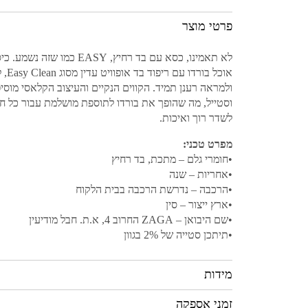
פרטי מוצר
לא תאמינו, כסא עם בד רחיץ, EASY כמו שזה
אוכל בורד
ולמראה רענן תמיד. הקווים הנקיים והעיצוב הקלאסי מוסי
וסטייל, מה שהופך את בורדו לתוספת מושלמת עבור כל 
לשדר רוך ואיכות.
מפרט טכני:
•חומרי גלם – מתכת, בד רחיץ
•אחריות – שנה
•הרכבה – נדרשת הרכבה בבית הלקוח
•ארץ ייצור – סין
•שם היבואן – ZAGA החרוב 4, א.ת. חבל מודיעין
•תיתכן סטייה של 2% בגוון
מידות
זמני אספקה