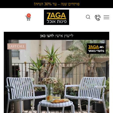
פותחים שנה – עד 30% הנחה!
Menu
לייעוץ אישי:
לחצו כאן
LAST CALL