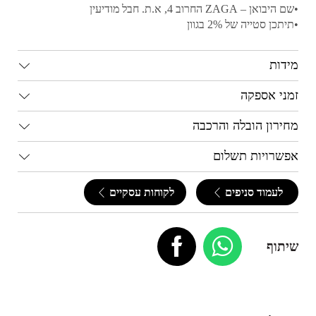
•שם היבואן – ZAGA החרוב 4, א.ת. חבל מודיעין
•תיתכן סטייה של 2% בגוון
מידות
זמני אספקה
מחירון הובלה והרכבה
אפשרויות תשלום
לעמוד סניפים
לקוחות עסקיים
שיתוף