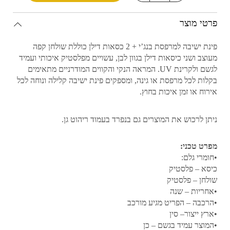
פרטי מוצר
פינת ישיבה למרפסת בנג’י + 2 כסאות דילן כוללת שולחן קפה
מעוצב ושני כיסאות דילן בגוון לבן, עשויים מפלסטיק איכותי ועמיד
לגשם ולקרינת UV. המראה הנקי והקווים המודרניים מתאימים
בקלות לכל מרפסת או גינה, ומספקים פינת ישיבה קלילה ונוחה לכל
אירוח או זמן איכות בחוץ.
ניתן לרכוש את המוצרים גם בנפרד בעמוד ריהוט גן.
מפרט טכני:
•חומרי גלם:
כיסא – פלסטיק
שולחן – פלסטיק
•אחריות – שנה
•הרכבה – הפריט מגיע מורכב
•ארץ ייצור– סין
•המוצר עמיד בגשם – כן