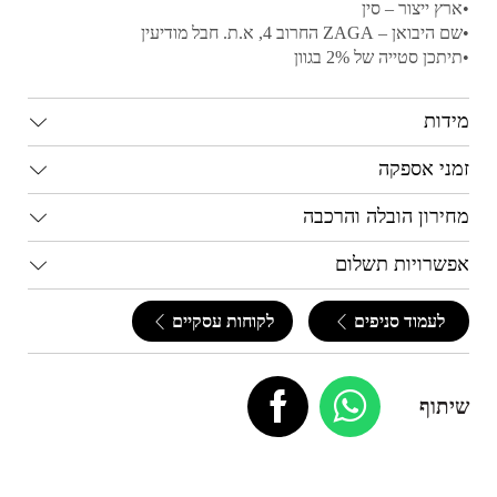
•ארץ ייצור – סין
•שם היבואן – ZAGA החרוב 4, א.ת. חבל מודיעין
•תיתכן סטייה של 2% בגוון
מידות
זמני אספקה
מחירון הובלה והרכבה
אפשרויות תשלום
לעמוד סניפים
לקוחות עסקיים
שיתוף