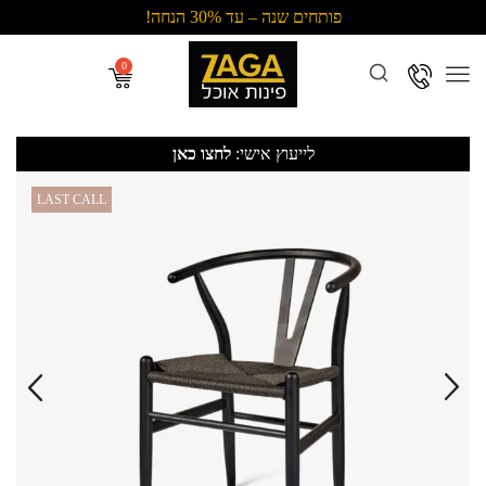
פותחים שנה – עד 30% הנחה!
Menu
לייעוץ אישי:
לחצו כאן
LAST CALL