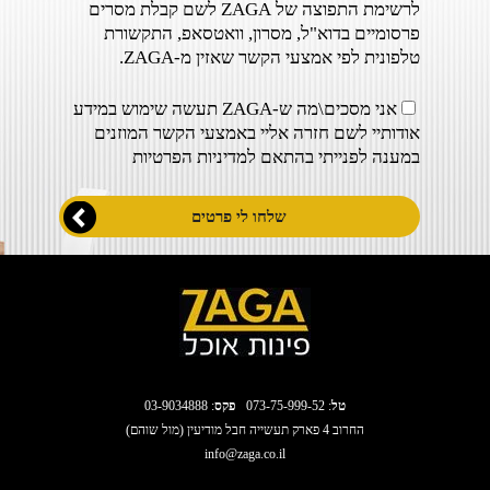
לרשימת התפוצה של ZAGA לשם קבלת מסרים
פרסומיים בדוא"ל, מסרון, וואטסאפ, התקשורת
טלפונית לפי אמצעי הקשר שאזין מ-ZAGA.
אני מסכים\מה ש-ZAGA תעשה שימוש במידע
אודותיי לשם חזרה אליי באמצעי הקשר המוזנים
במענה לפנייתי בהתאם ל
מדיניות הפרטיות
טל
:
073-75-999-52
פקס
: 03-9034888
החרוב 4 פארק תעשייה חבל מודיעין (מול שוהם)
info@zaga.co.il