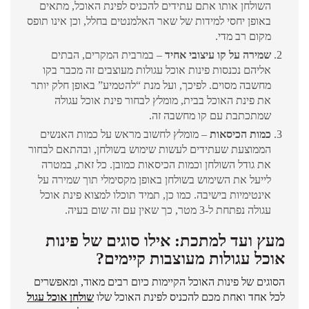
השולחן אותו אתם עתידים להכניס לפינת האוכל, מתאים
באופן יחסי למידות של שאר האלמנטים בחלל, וכן אינו תופס
מקום רב מדי.
שמירה על קו עיצובי אחיד
– במרבית המקרים, הבתים
אליהם נכנסות פינות אוכל עגולות מעוצבים זה מכבר בקו
מחשבה מסוים. לפיכך, ועל מנת “להטמיע” באופן חלק יותר
את פינת האוכל בבית, מומלץ לבחור פינת אוכל עגולה
שמתכתבת עם קו מחשבה זה.
כמות הכיסאות
– מומלץ לחשוב מראש על כמות האנשים
הממוצעת שעתידים לעשות שימוש בשולחן, ובהתאם לבחור
את גודל השולחן וכמות הכיסאות כמובן. כל זאת, במטרה
לייעל את השימוש בשולחן באופן מקסימלי תוך שמירה על
אינטימיות בישיבה. כמו כן, תמיד תוכלו למצוא פינת אוכל
עגולה נפתחת ל-3 מטר, כך שאין עם זה שום בעיה.
מעץ ועד למתכת: אילו סוגים של פינות
אוכל עגולות מעוצבות קיימים?
הסוגים של פינות האוכל הקיימות כיום רבים מאוד, ומאפשרים
לכל אחד ואחת מכם להכניס לפינת האוכל שלו
שולחן אוכל עגול