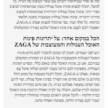
כזה או אחר שבוודאות יתכתב עם שאר העיצוב של הבית. כך
למשל, תוכלו למצוא פינות אוכל עגולות מעץ שמתאימות לעיצוב
כפרי יותר, פינות אוכל עגולות יוקרתיות שמתאימות לעיצוב
מודרני ויוקרתי, פינות אוכל עגולות מעוצבות בסגנון קלאסי
וכדומה. כל אלה ועוד, כפי שתוכלו למצוא אצלנו ב-ZAGA,
יאפשרו לכם לעצב את פינת האוכל שלכם בצורה המושלמת!
הכל במקום אחד: על יתרונות פינות
האוכל העגולות והמעוצבות של ZAGA
רגע לפני שנסיים, חשוב לנו כמובן להסביר לכם מדוע פינות
האוכל העגולות והמעוצבות של ZAGA הן הפתרון המושלם
עבורכם. אם כן, פינות האוכל שלנו באופן כללי, ובפרט הפינות
העגולות, מספקות לכם הרבה מעבר לסתם שולחן אוכל עם
כסאות. אצלנו ב-ZAGA, תוכלו לקבל מעטפת של ממש החל
מהרגע בו אתם מזהים את הצורך בפינת אוכל עגולה, ועד לרגע
שבו הפינה נמצאת אצלכם בבית. בין אם סיוע בבחירת הפינה
הנכונה לבית שלכם, הובלה עד לבית ואפילו הרכבת פינת האוכל
בבית הלקוח – להכל אנחנו דואגים במטרה שתהליך הבחירה
יעבור לכם בצורה חלקה, פשוטה ואפילו מהנה.