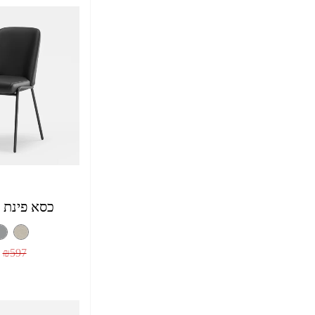
כסא פינת 
₪
597