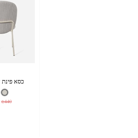
כסא פינת 
₪
440