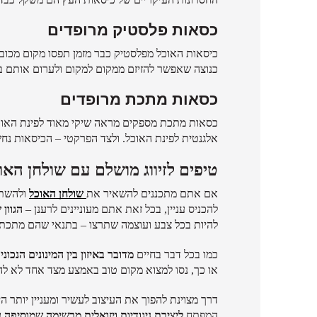
כסאות פלסטיק מרופדים
כיסאות האוכל מפלסטיק כבר מזמן תפסו מקום מכובד 
כנוצה שאפשר להזיזם ממקום למקום ולערום אותם בק
כסאות מתכת מרופדים
כסאות מתכת מספקים מראה שיקי מאוד לפינת האו
אלגנטית לפינת האוכל. ולצד הפרקטי – הכיסאות נחש
טיפים לזיווג מושלם עם שולחן האו
אם אתם מתכננים להשאיר את
שולחן האוכל
ולהשתד
להכניס עניין, בכל זאת אתם מעוניינים לרענן –
הגוון
להיות בכל צבע ועוצמה שתרצו – בתנאי שהם מתכתבי
כמו בכל דבר בחיים
מדובר באיזון בין המינונים הנכו
או כך, נסו למצוא מקום טוב באמצע מצד אחד לא לה
דרך מצוינת להפוך את העיצוב לעשיר ומעניין יותר הי
המפתח
ליצירת ניגודיות ויזואלית מרשימה שמוסיפה ענ