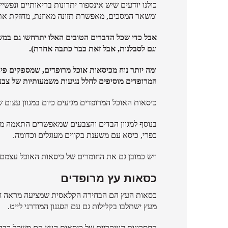
כולנו יודעים שיש אינספור יתרונות בריאותיים ונפ
ומשאר המסכים, מאפשרת תזונה מאוזנת, מחזקת את 
אבל כדי שכל הדברים הטובים האלו יתרחשו גם במ
וגם לסבלנות, אבל זאת כבר כתבה אחרת).
ומה יותר נוח מכיסאות אוכל מרופדים, שמספקים פי
המרופדים מוסיפים לחלל נגיעות משמעותיות של צבע,
כיסאות האוכל המרופדים מגיעים כיום במגוון עצום 
בנוסף למגוון הבדים והצבעים שמאפשרים התאמה מלאה
כפרי, כיסא עם משענת בקווים מעוגלים וכדומה.
ויש כמובן גם את החומרים של כיסאות האוכל עצמם:
כסאות עץ מרופדים
כסאות העץ הם הבחירה הקלאסית שמציעה מראה חם וט
מעץ ישתלבו בקלילות גם עם הסגנון המודרני לייט.
החסרונות העיקריים של כיסאות העץ הם משקל כבד 