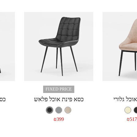
FIXED PRICE
וכל גלורי
כסא פינת אוכל פלאש
כסא
₪
399
₪
517