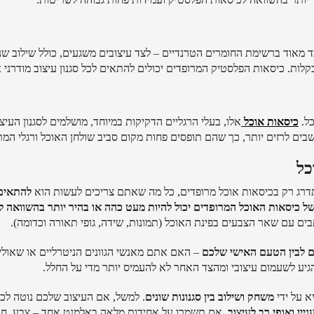
מאוד ברשימת החומרים הטרנדיים – לצד עיצובים משגעים, כולל שילוב שני 
לות. כיסאות הפלסטיק המרופדים יכולים להתאים לכל סגנון עיצוב מודרני 
כל.
כיסאות אוכל
אלו, בעלי הרגליים הדקיקות במיוחד, מושלמים לסגנון העיצו
בים לרזים יותר, כך שהם תופסים פחות מקום סביב שולחן האוכל ורגלי המ
כל
רג רק בכיסאות אוכל מרופדים, כל מה שאתם צריכים לעשות הוא
להתאים
 של כיסאות האוכל המרופדים יכול להיות מעט כהה או בהיר יותר בהשוואה ל
ם עם שאר הצבעים בפינת האוכל (תמונות, שידה, גופי תאורה וכדומה).
נים לבין הטעם האישי שלכם
– האם אתם מאנשי הגוונים הניטרליים או שאולי
גיע לשעמום עיצובי ומהצד האחר לא להעמיס יותר מדי על החלל.
א על ידי
משחק ושילוב בין סגנונות שונים
. למשל, אם העיצוב שלכם נוטה לכיו
יין ואופי רב לעיצוב
. אם תשמרו על אחידות מלאה באלמנט אחד – צבע, חומר