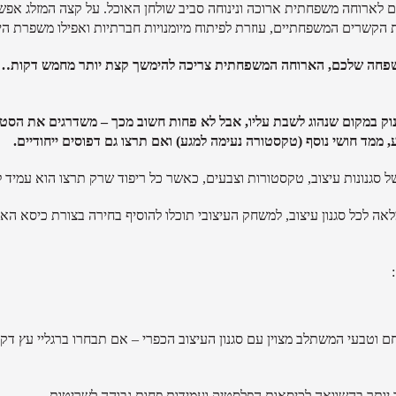
שיים לארוחה משפחתית ארוכה ונינוחה סביב שולחן האוכל. על קצה המזלג א
הקשרים המשפחתיים, עוזרת לפיתוח מיומנויות חברתיות ואפילו משפרת הי
שפחה שלכם, הארוחה המשפחתית צריכה להימשך קצת יותר מחמש דקות… ובש
נוק במקום שנהוג לשבת עליו, אבל לא פחות חשוב מכך – משדרגים את הסטי
 ממד חושי נוסף (טקסטורה נעימה למגע) ואם תרצו גם דפוסים ייחודיים.
של סגנונות עיצוב, טקסטורות וצבעים, כאשר כל ריפוד שרק תרצו הוא עמיד 
 לכל סגנון עיצוב, למשחק העיצובי תוכלו להוסיף בחירה בצורת כיסא האוכ
בעי המשתלב מצוין עם סגנון העיצוב הכפרי – אם תבחרו ברגליי עץ דקיק
יותר בהשוואה לכיסאות הפלסטיק ועמידות פחות גבוהה לשריטות.