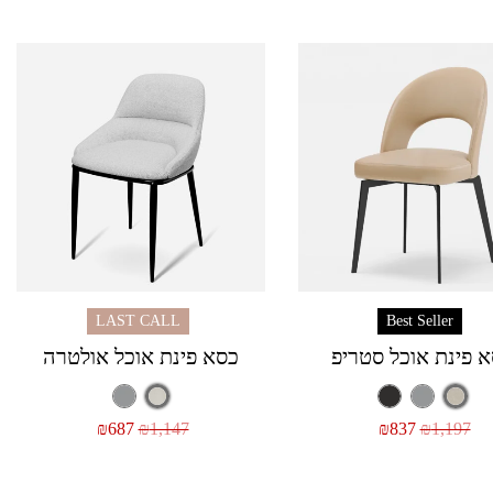
LAST CALL
Best Seller
 פינת אוכל סטריפ
כסא פינת אוכל אולטרה
₪
687
₪
1,147
₪
837
₪
1,197