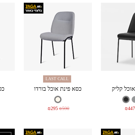
LAST CALL
אוכל קליק
כסא פינת אוכל בורדו
כס
₪
295
₪
590
₪
447