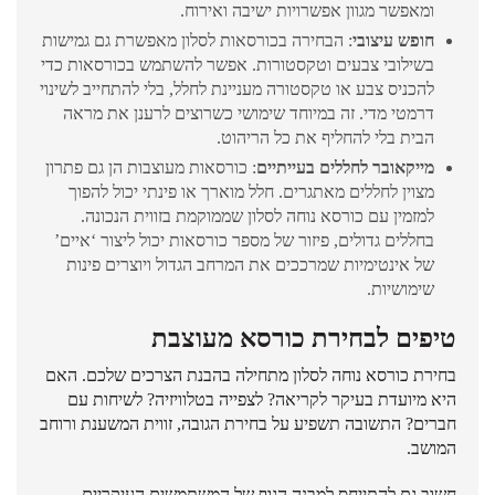
ומאפשר מגוון אפשרויות ישיבה ואירוח.
חופש עיצובי
: הבחירה בכורסאות לסלון מאפשרת גם גמישות
בשילובי צבעים וטקסטורות. אפשר להשתמש בכורסאות כדי
להכניס צבע או טקסטורה מעניינת לחלל, בלי להתחייב לשינוי
דרמטי מדי. זה במיוחד שימושי כשרוצים לרענן את מראה
הבית בלי להחליף את כל הריהוט.
מייקאובר לחללים בעייתיים
: כורסאות מעוצבות הן גם פתרון
מצוין לחללים מאתגרים. חלל מוארך או פינתי יכול להפוך
למזמין עם כורסא נוחה לסלון שממוקמת בזווית הנכונה.
בחללים גדולים, פיזור של מספר כורסאות יכול ליצור ‘איים’
של אינטימיות שמרככים את המרחב הגדול ויוצרים פינות
שימושיות.
טיפים לבחירת כורסא מעוצבת
בחירת כורסא נוחה לסלון מתחילה בהבנת הצרכים שלכם. האם
היא מיועדת בעיקר לקריאה? לצפייה בטלוויזיה? לשיחות עם
חברים? התשובה תשפיע על בחירת הגובה, זווית המשענת ורוחב
המושב.
חשוב גם להתייחס למבנה הגוף של המשתמשים העיקריים