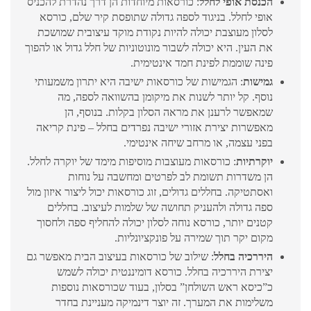
הכנסת אופי לחלל
: כורסאות מיוחדות הן דרך נהדרת להכניס
אופי לחלל. בניגוד לספה גדולה שתופסת קיר שלם, כורסא
לסלון מעוצבת יכולה להיות נקודת מוקד עיצובית שמושכת
את העין. היא יכולה לשבור מונוטוניות של חלל גדול או להפוך
פינה שוממת לפינת חמד אינטימית.
גמישות
: הגמישות של כורסאות ישיבה היא יתרון משמעותי
נוסף. קל יותר לשנות את מיקומן בהשוואה לספה, מה
שמאפשר לרענן את מראה הסלון בקלות. בנוסף, הן
מאפשרות יצירת אזורי ישיבה נפרדים בחלל – פינת קריאה
בפני עצמה, או מרחב שיחה אינטימי.
יוקרתיות
: כורסאות מעוצבות מוסיפות מימד של יוקרה לחלל.
הן משדרות תשומת לב לפרטים ומחשבה על נוחות
ואסתטיקה. בחללים גדולים, זוג כורסאות יכול ליצור איזון מול
ספה גדולה ולהעניק תחושה של שלמות לעיצוב. בחללים
קטנים יותר, כורסא נוחה לסלון יכולה להחליף ספה ולחסוך
מקום יקר תוך שמירה על פונקציונליות.
היררכיה בחלל
: שילוב של כורסאות בעיצוב הבית מאפשר גם
יצירת היררכיה בחלל. כורסא דומיננטית יכולה לשמש
כ”כיסא ראש השולחן” בסלון, בעוד שכורסאות נוספות
משלימות את המערך. זה יוצר דינמיקה מעניינת בחדר