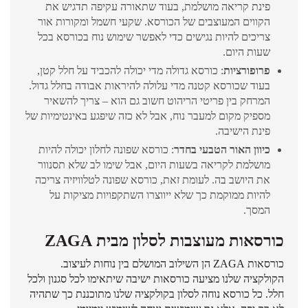
פינת קריאה מושלמת, בעוד שתאורה עקיפה תדגיש את
הקווים המעוצבים של הכורסא. שקעי חשמל ומקורות אור
צריכים להיות נגישים כדי לאפשר שימוש נוח בכורסא בכל
שעות היום.
פרופורציות
: כורסא גדולה מדי יכולה להכביד על חלל קטן,
בעוד שכורסא קטנה מדי עלולה להיראות אבודה בחלל גדול.
המרחק בין פריטי הריהוט חשוב גם הוא – צריך להשאיר
מספיק מקום למעבר נוח, אבל לא כזה שיפגע באינטימיות של
פינת הישיבה.
כיוון האור הטבעי בחדר
: כורסא שפונה לחלון יכולה להיות
מושלמת לקריאה בשעות היום, אבל שימו לב שלא תסנוור
את היושב בה. לעומת זאת, כורסא שפונה לטלוויזיה צריכה
להיות ממוקמת כך שלא ייווצרו השתקפויות מציקות על
המסך.
כורסאות מעוצבות לסלון מבית ZAGA
כורסאות ZAGA הן השילוב המושלם בין נוחות לעיצוב.
הקולקציה שלנו מציעה כורסאות ישיבה שיתאימו לכל סגנון ולכל
חלל. כל כורסא נוחה לסלון בקולקציה שלנו מתוכננת כך שתהיה