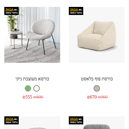
כורסת פוף בלאסט
כורסא מעוצבת ניקי
₪
555
₪
800
₪
670
₪
960