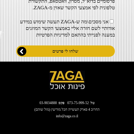
פרסומיים בדוא"ל, מסרון, וואטסאפ, התקשורת
טלפונית לפי אמצעי הקשר שאזין מ-ZAGA.
אני מסכים\מה ש-ZAGA תעשה שימוש במידע
אודותיי לשם חזרה אליי באמצעי הקשר המוזנים
במענה לפנייתי בהתאם ל
מדיניות הפרטיות
טל
:
073-75-999-52
פקס
: 03-9034888
החרוב 4 פארק תעשייה חבל מודיעין (מול שוהם)
info@zaga.co.il