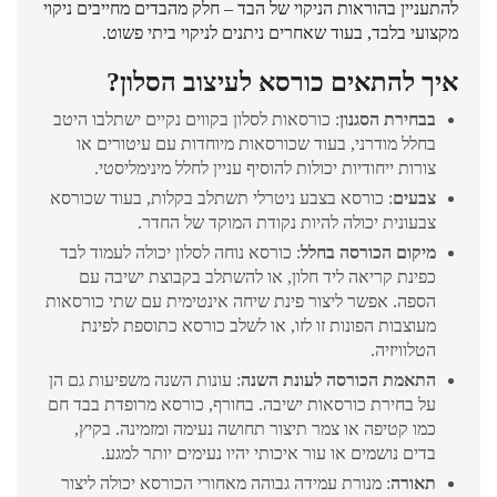
להתעניין בהוראות הניקוי של הבד – חלק מהבדים מחייבים ניקוי
מקצועי בלבד, בעוד שאחרים ניתנים לניקוי ביתי פשוט.
איך להתאים כורסא לעיצוב הסלון?
בבחירת הסגנון
: כורסאות לסלון בקווים נקיים ישתלבו היטב
בחלל מודרני, בעוד שכורסאות מיוחדות עם עיטורים או
צורות ייחודיות יכולות להוסיף עניין לחלל מינימליסטי.
צבעים
: כורסא בצבע ניטרלי תשתלב בקלות, בעוד שכורסא
צבעונית יכולה להיות נקודת המוקד של החדר.
מיקום הכורסה בחלל
: כורסא נוחה לסלון יכולה לעמוד לבד
כפינת קריאה ליד חלון, או להשתלב בקבוצת ישיבה עם
הספה. אפשר ליצור פינת שיחה אינטימית עם שתי כורסאות
מעוצבות הפונות זו לזו, או לשלב כורסא כתוספת לפינת
הטלוויזיה.
התאמת הכורסה לעונת השנה
: עונות השנה משפיעות גם הן
על בחירת כורסאות ישיבה. בחורף, כורסא מרופדת בבד חם
כמו קטיפה או צמר תיצור תחושה נעימה ומזמינה. בקיץ,
בדים נושמים או עור איכותי יהיו נעימים יותר למגע.
תאורה
: מנורת עמידה גבוהה מאחורי הכורסא יכולה ליצור