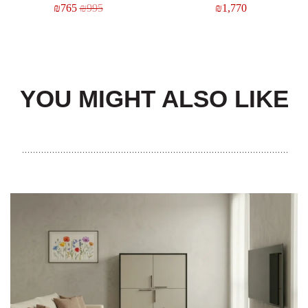
₪
765
₪
995
₪
1,770
YOU MIGHT ALSO LIKE