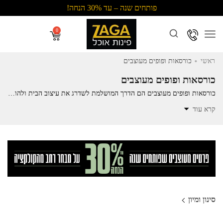
פותחים שנה – עד 30% הנחה!
Menu
.
ראשי
כורסאות ופופים מעוצבים
כורסאות ופופים מעוצבים
כורסאות ופופים מעוצבים הם הדרך המושלמת לשדרג את עיצוב הבית ולהוסיף נוחות וסטייל לכל חלל. בין אם אתם מחפשים כורסא לסלון, לפינת קריאה, לחדר השינה, או אפילו לגינה / למרפסת. תמצאו אצלנו מגוון כורסאות ייחודיות בעיצובים מודרניים, קלאסיים או וינטג’. כל כורסא מיוצרת מחומרים איכותיים, עם דגש על נוחות ועיצוב חכם, ומתאימה לכל סגנון עיצוב. בואו לגלות כורסאות שישדרגו את הבית והחצר שלכם וישלבו בין יוקרה לפונקציונליות, עם משלוחים מהירים ושירות אישי.
קרא עוד
סינון ומיון