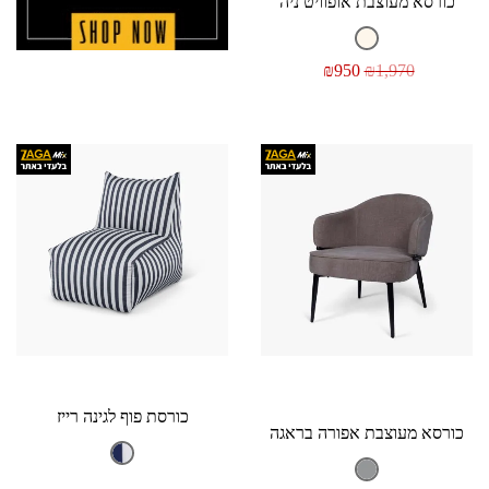
כורסא מעוצבת אופוויט ניה
₪
950
₪
1,970
כורסת פוף לגינה רייז
כורסא מעוצבת אפורה בראגה