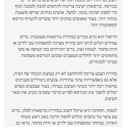
בכורסה. כורסאות ישיבה צריכות להתאים לגובה ולמבנה הגוף
כדי לספק תמיכה נכונה. למשל, אנשים גבוהים יעדיפו משענת
גבוהה יותר, בעוד שאנשים נמוכים יותר עשויים להעדיף כורסא
קומפקטית יותר.
הריפוד הוא גורם מכריע בבחירת כורסאות מעוצבות. בדים
עמידים וקלים לניקוי הם בחירה מצוינת למשפחות עם ילדים או
חיות מחמד. לעומת זאת, בדים יוקרתיים כמו קטיפה או משי
מתאימים יותר לחללים מעוצבים שבהם הכורסא משמשת
בעיקר למבוגרים.
בחירת הצבע צריכה להתחשב לא רק בעיצוב הנוכחי של הבית,
אלא גם באפשרויות שינוי עתידיות. צבעים ניטרליים מעניקים
גמישות רבה יותר בשינוי העיצוב בעתיד, בעוד שצבעים נועזים
יכולים להפוך את הכורסא לפריט מרכזי שסביבו בונים את שאר
העיצוב.
לבסוף, תחזוקה היא שיקול חשוב בבחירת כורסאות לסלון. בדים
עם ציפוי נגד כתמים יכולים לחסוך הרבה כאב ראש בטווח
הארוך, במיוחד במשפחות עם ילדים או חיות מחמד. כדאי גם