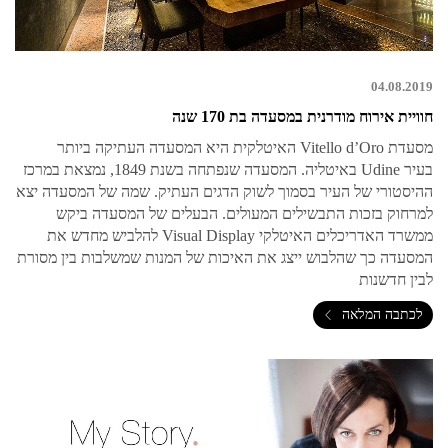
04.08.2019
חוויית אירוח מודרנית במסעדה בת 170 שנה
מסעדת Vitello d’Oro האיטלקית היא המסעדה העתיקה ביותר
בעיר Udine באיטליה. המסעדה שנפתחה בשנת 1849, נמצאת במרכז
ההיסטורי של העיר בסמוך לשוק הדגים העתיק. שמה של המסעדה יצא
למרחוק בזכות התבשילים המעולים. הבעלים של המסעדה ביקש
ממשרד האדריכלים האיטלקי Visual Display להלביש מחדש את
המסעדה כך שהלבוש ייצג את האיכות של המנות שמשלבות בין מסורת
לבין חדשנות
לכתבה המלאה