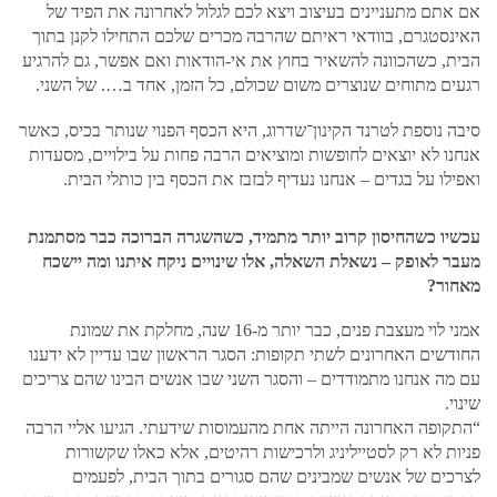
אם אתם מתעניינים בעיצוב ויצא לכם לגלול לאחרונה את הפיד של
האינסטגרם, בוודאי ראיתם שהרבה מכרים שלכם התחילו לקנן בתוך
הבית, כשהכוונה להשאיר בחוץ את אי-הודאות ואם אפשר, גם להרגיע
רגעים מתוחים שנוצרים משום שכולם, כל הזמן, אחד ב…. של השני.
סיבה נוספת לטרנד הקינון־שדרוג, היא הכסף הפנוי שנותר בכיס, כאשר
אנחנו לא יוצאים לחופשות ומוציאים הרבה פחות על בילויים, מסעדות
ואפילו על בגדים – אנחנו נעדיף לבזבז את הכסף בין כותלי הבית.
עכשיו כשהחיסון קרוב יותר מתמיד, כשהשגרה הברוכה כבר מסתמנת
מעבר לאופק – נשאלת השאלה, אלו שינויים ניקח איתנו ומה יישכח
מאחור?
אמני לוי מעצבת פנים, כבר יותר מ-16 שנה, מחלקת את שמונת
החודשים האחרונים לשתי תקופות: הסגר הראשון שבו עדיין לא ידענו
עם מה אנחנו מתמודדים – והסגר השני שבו אנשים הבינו שהם צריכים
שינוי.
“התקופה האחרונה הייתה אחת מהעמוסות שידעתי. הגיעו אליי הרבה
פניות לא רק לסטייליניג ולרכישות רהיטים, אלא כאלו שקשורות
לצרכים של אנשים שמבינים שהם סגורים בתוך הבית, לפעמים